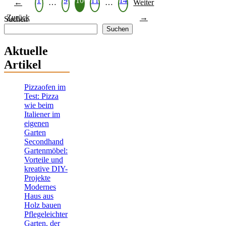
1
9
10
11
14
←
…
…
Weiter
Zurück
→
Suchen
Suchen
Aktuelle
Artikel
Pizzaofen im
Test: Pizza
wie beim
Italiener im
eigenen
Garten
Secondhand
Gartenmöbel:
Vorteile und
kreative DIY-
Projekte
Modernes
Haus aus
Holz bauen
Pflegeleichter
Garten, der