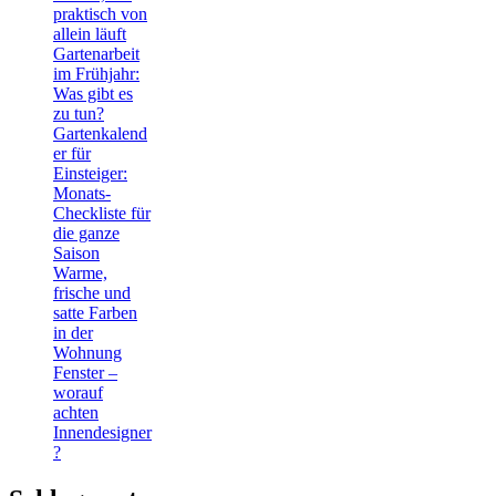
praktisch von
allein läuft
Gartenarbeit
im Frühjahr:
Was gibt es
zu tun?
Gartenkalend
er für
Einsteiger:
Monats-
Checkliste für
die ganze
Saison
Warme,
frische und
satte Farben
in der
Wohnung
Fenster –
worauf
achten
Innendesigner
?