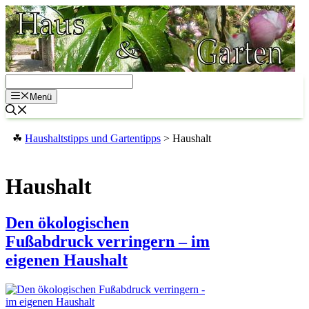
Zum
Inhalt
springen
Menü
☘
Haushaltstipps und Gartentipps
>
Haushalt
Haushalt
Den ökologischen
Fußabdruck verringern – im
eigenen Haushalt