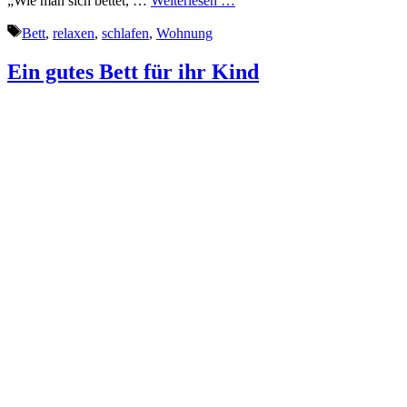
„Wie man sich bettet, …
Weiterlesen …
Schlagwörter
Bett
,
relaxen
,
schlafen
,
Wohnung
Ein gutes Bett für ihr Kind