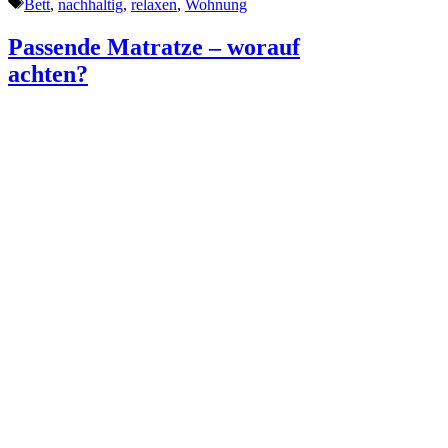
Schlagwörter
Bett
,
nachhaltig
,
relaxen
,
Wohnung
Passende Matratze – worauf
achten?