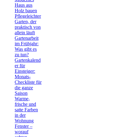
Haus aus
Holz bauen
Pflegeleichter
Garten, der
praktisch von
allein läuft
Gartenarbeit
im Frühjahr:
Was gibt es
zu tun?
Gartenkalend
er für
Einsteiger:
Monats-
Checkliste für
die ganze
Saison
Warme,
frische und
satte Farben
in der
Wohnung
Fenster –
worauf