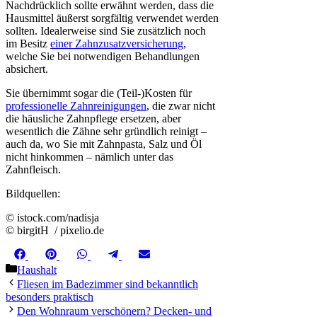
Nachdrücklich sollte erwähnt werden, dass die
Hausmittel äußerst sorgfältig verwendet werden
sollten. Idealerweise sind Sie zusätzlich noch
im Besitz
einer Zahnzusatzversicherung
,
welche Sie bei notwendigen Behandlungen
absichert.
Sie übernimmt sogar die (Teil-)Kosten für
professionelle Zahnreinigungen
, die zwar nicht
die häusliche Zahnpflege ersetzen, aber
wesentlich die Zähne sehr gründlich reinigt –
auch da, wo Sie mit Zahnpasta, Salz und Öl
nicht hinkommen – nämlich unter das
Zahnfleisch.
Bildquellen:
© istock.com/nadisja
© birgitH / pixelio.de
Share
Share
Share
Share
Share
Facebook
Pinterest
WhatsApp
Telegram
Email
on
on
on
on
on
Kategorien
Haushalt
Fliesen im Badezimmer sind bekanntlich
besonders praktisch
Den Wohnraum verschönern? Decken- und