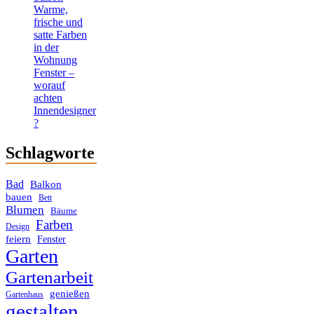
Warme,
frische und
satte Farben
in der
Wohnung
Fenster –
worauf
achten
Innendesigner
?
Schlagworte
Bad
Balkon
bauen
Bett
Blumen
Bäume
Farben
Design
feiern
Fenster
Garten
Gartenarbeit
genießen
Gartenhaus
gestalten