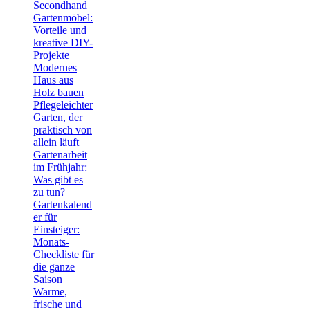
Secondhand
Gartenmöbel:
Vorteile und
kreative DIY-
Projekte
Modernes
Haus aus
Holz bauen
Pflegeleichter
Garten, der
praktisch von
allein läuft
Gartenarbeit
im Frühjahr:
Was gibt es
zu tun?
Gartenkalend
er für
Einsteiger:
Monats-
Checkliste für
die ganze
Saison
Warme,
frische und