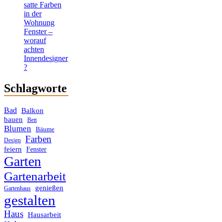
satte Farben
in der
Wohnung
Fenster –
worauf
achten
Innendesigner
?
Schlagworte
Bad
Balkon
bauen
Bett
Blumen
Bäume
Farben
Design
feiern
Fenster
Garten
Gartenarbeit
genießen
Gartenhaus
gestalten
Haus
Hausarbeit