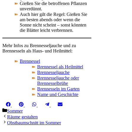
Gießen Sie die betroffenen Pflanzen
unverdünnt.
Auch hier gilt die Regel: Gießen Sie
am besten abends oder wenn die
Sonne nicht scheint – sonst könnten
die Blätter leicht verbrennen.
Mehr Infos zu Brennesseljauche und zu
Brennesseln als Haus- und Heilmittel:
Brennessel
Brennessel als Heilmittel
Brennesseljauche
Brennesseljauche oder
Brennesselbrühe
Brennesseln im Garten
Name und Geschichte
Share
Share
Share
Share
Share
Facebook
Pinterest
WhatsApp
Telegram
Email
on
on
on
on
on
Kategorien
Sommer
Räume gestalten
Obstbaumschnitt im Sommer