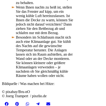
zu behalten.
Wenn Ihnen nachts zu heiß ist, stellen
Sie das Fenster auf kipp, um ein
wenig kühle Luft hereinzulassen. Ist
Ihnen die Decke zu warm, können Sie
jedoch nicht darauf verzichten? Dann
ziehen Sie den Bettbezug ab und
schlafen nur mit dem Bezug.
Besonders im Schlafraum macht sich
auch eine Klimaanlage gut. Sie kühlt
des Nachts auf die gewünschte
Temperatur herunter. Die Anlagen
lassen sich im Raum aufstellen, an der
Wand oder an der Decke montieren.
Sie können kleinere oder größere
Klimaanlagen verwenden – je
nachdem ob Sie gleichmäßig kühle
Räume haben wollen oder nicht.
Bildquelle / Was machen bei Hitze:
© pixabay/Bru-nO
© Joerg Trampert / pixelio.de
Share
Share
Share
Share
Share
Facebook
Pinterest
WhatsApp
Telegram
Email