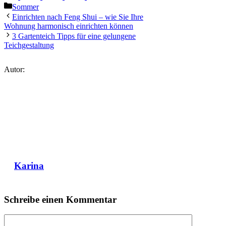
on
on
on
on
on
Kategorien
Sommer
Einrichten nach Feng Shui – wie Sie Ihre
Wohnung harmonisch einrichten können
3 Gartenteich Tipps für eine gelungene
Teichgestaltung
Autor:
Karina
Schreibe einen Kommentar
Kommentar