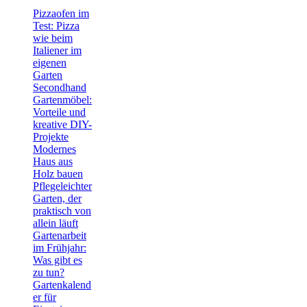
Pizzaofen im
Test: Pizza
wie beim
Italiener im
eigenen
Garten
Secondhand
Gartenmöbel:
Vorteile und
kreative DIY-
Projekte
Modernes
Haus aus
Holz bauen
Pflegeleichter
Garten, der
praktisch von
allein läuft
Gartenarbeit
im Frühjahr:
Was gibt es
zu tun?
Gartenkalend
er für