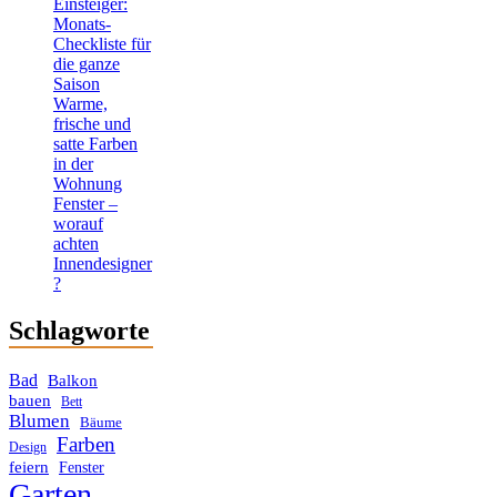
Einsteiger:
Monats-
Checkliste für
die ganze
Saison
Warme,
frische und
satte Farben
in der
Wohnung
Fenster –
worauf
achten
Innendesigner
?
Schlagworte
Bad
Balkon
bauen
Bett
Blumen
Bäume
Farben
Design
feiern
Fenster
Garten