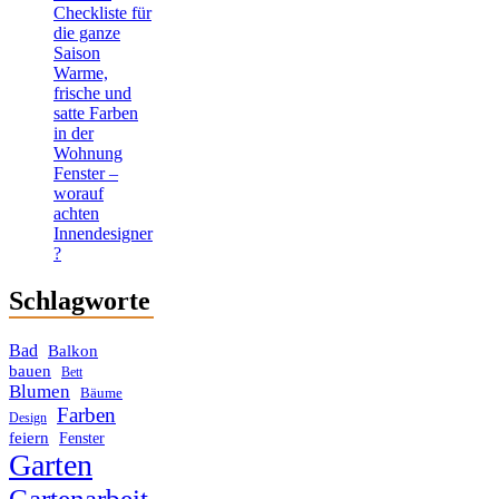
Checkliste für
die ganze
Saison
Warme,
frische und
satte Farben
in der
Wohnung
Fenster –
worauf
achten
Innendesigner
?
Schlagworte
Bad
Balkon
bauen
Bett
Blumen
Bäume
Farben
Design
feiern
Fenster
Garten
Gartenarbeit