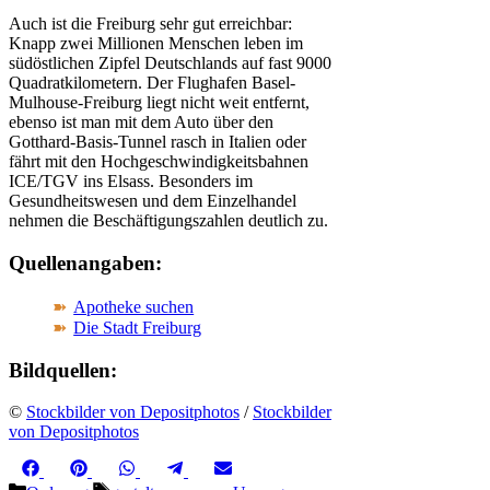
Auch ist die Freiburg sehr gut erreichbar:
Knapp zwei Millionen Menschen leben im
südöstlichen Zipfel Deutschlands auf fast 9000
Quadratkilometern. Der Flughafen Basel-
Mulhouse-Freiburg liegt nicht weit entfernt,
ebenso ist man mit dem Auto über den
Gotthard-Basis-Tunnel rasch in Italien oder
fährt mit den Hochgeschwindigkeitsbahnen
ICE/TGV ins Elsass. Besonders im
Gesundheitswesen und dem Einzelhandel
nehmen die Beschäftigungszahlen deutlich zu.
Quellenangaben:
Apotheke suchen
Die Stadt Freiburg
Bildquellen:
©
Stockbilder von Depositphotos
/
Stockbilder
von Depositphotos
Share
Share
Share
Share
Share
Facebook
Pinterest
WhatsApp
Telegram
Email
on
on
on
on
on
Kategorien
Schlagwörter