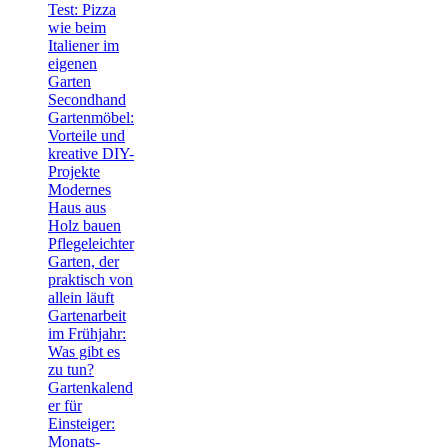
Test: Pizza
wie beim
Italiener im
eigenen
Garten
Secondhand
Gartenmöbel:
Vorteile und
kreative DIY-
Projekte
Modernes
Haus aus
Holz bauen
Pflegeleichter
Garten, der
praktisch von
allein läuft
Gartenarbeit
im Frühjahr:
Was gibt es
zu tun?
Gartenkalend
er für
Einsteiger:
Monats-