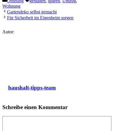
Ordnung
gestalten
,
sparen
,
Umzug
,
Wohnung
Gartendeko selbst gemacht
Für Sicherheit im Eigenheim sorgen
Autor:
haushalt-tipps-team
Schreibe einen Kommentar
Kommentar