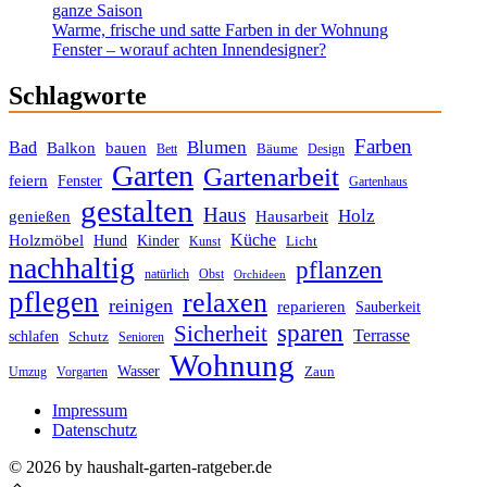
ganze Saison
Warme, frische und satte Farben in der Wohnung
Fenster – worauf achten Innendesigner?
Schlagworte
Farben
Blumen
Bad
Balkon
bauen
Bäume
Bett
Design
Garten
Gartenarbeit
feiern
Fenster
Gartenhaus
gestalten
Haus
Holz
genießen
Hausarbeit
Küche
Holzmöbel
Hund
Kinder
Licht
Kunst
nachhaltig
pflanzen
Obst
natürlich
Orchideen
pflegen
relaxen
reinigen
reparieren
Sauberkeit
sparen
Sicherheit
Terrasse
schlafen
Schutz
Senioren
Wohnung
Wasser
Zaun
Umzug
Vorgarten
Impressum
Datenschutz
© 2026 by haushalt-garten-ratgeber.de