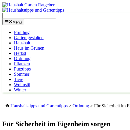
Zum
Inhalt
springen
Menü
Frühling
Garten gestalten
Haushalt
Haus im Grünen
Herbst
Ordnung
Pflanzen
Putztipps
Sommer
Tiere
Wohnstil
Winter
☘
Haushaltstipps und Gartentipps
>
Ordnung
>
Für Sicherheit im 
Für Sicherheit im Eigenheim sorgen