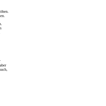
hen.
n.
n
n
r
aber
such,