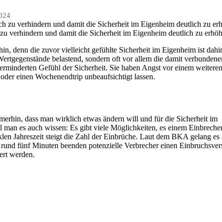
2024
zu verhindern und damit die Sicherheit im Eigenheim deutlich zu erhö
in, denn die zuvor vielleicht gefühlte Sicherheit im Eigenheim ist dahi
r Wertgegenstände belastend, sondern oft vor allem die damit verbundene
erminderten Gefühl der Sicherheit. Sie haben Angst vor einem weitere
 oder einen Wochenendtrip unbeaufsichtigt lassen.
mmerhin, dass man wirklich etwas ändern will und für die Sicherheit im
l man es auch wissen: Es gibt viele Möglichkeiten, es einem Einbreche
len Jahreszeit steigt die Zahl der Einbrüche. Laut dem BKA gelang es 
ch rund fünf Minuten beenden potenzielle Verbrecher einen Einbruchsver
ert werden.