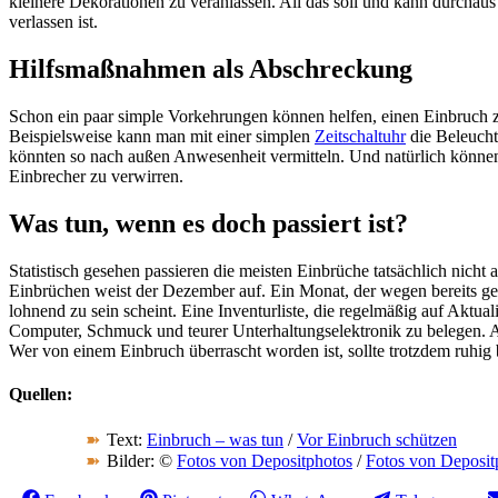
kleinere Dekorationen zu veranlassen. All das soll und kann durchau
verlassen ist.
Hilfsmaßnahmen als Abschreckung
Schon ein paar simple Vorkehrungen können helfen, einen Einbruch z
Beispielsweise kann man mit einer simplen
Zeitschaltuhr
die Beleucht
könnten so nach außen Anwesenheit vermitteln. Und natürlich können
Einbrecher zu verwirren.
Was tun, wenn es doch passiert ist?
Statistisch gesehen passieren die meisten Einbrüche tatsächlich nich
Einbrüchen weist der Dezember auf. Ein Monat, der wegen bereits g
lohnend zu sein scheint. Eine Inventurliste, die regelmäßig auf Aktual
Computer, Schmuck und teurer Unterhaltungselektronik zu belegen. 
Wer von einem Einbruch überrascht worden ist, sollte trotzdem ruhig 
Quellen:
Text:
Einbruch – was tun
/
Vor Einbruch schützen
Bilder: ©
Fotos von Depositphotos
/
Fotos von Deposit
Share
Share
Share
Share