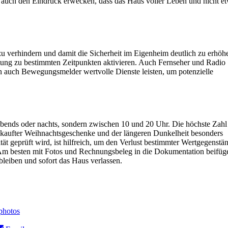
s auch den Eindruck erwecken, dass das Haus voller Leben und nicht e
u verhindern und damit die Sicherheit im Eigenheim deutlich zu erhöh
ung zu bestimmten Zeitpunkten aktivieren. Auch Fernseher und Radio
 auch Bewegungsmelder wertvolle Dienste leisten, um potenzielle
t abends oder nachts, sondern zwischen 10 und 20 Uhr. Die höchste Zahl
ekaufter Weihnachtsgeschenke und der längeren Dunkelheit besonders
ität geprüft wird, ist hilfreich, um den Verlust bestimmter Wertgegenstä
Am besten mit Fotos und Rechnungsbeleg in die Dokumentation beifüg
bleiben und sofort das Haus verlassen.
photos
Share