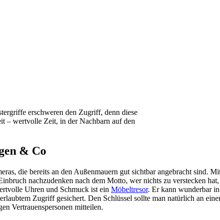
tergriffe erschweren den Zugriff, denn diese
t – wertvolle Zeit, in der Nachbarn auf den
agen & Co
as, die bereits an den Außenmauern gut sichtbar angebracht sind. Mi
en Einbruch nachzudenken nach dem Motto, wer nichts zu verstecken hat,
wertvolle Uhren und Schmuck ist ein
Möbeltresor
. Er kann wunderbar in
laubtem Zugriff gesichert. Den Schlüssel sollte man natürlich an eine
gen Vertrauenspersonen mitteilen.