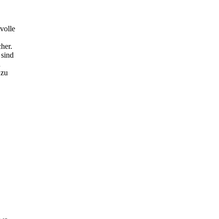
volle
her.
 sind
n
 zu