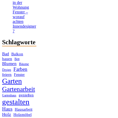
in der
Wohnung
Fenster –
worauf
achten
Innendesigner
?
Schlagworte
Bad
Balkon
bauen
Bett
Blumen
Bäume
Farben
Design
feiern
Fenster
Garten
Gartenarbeit
genießen
Gartenhaus
gestalten
Haus
Hausarbeit
Holz
Holzmöbel