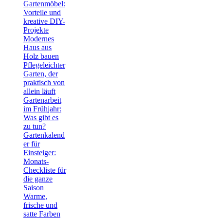
Gartenmöbel:
Vorteile und
kreative DIY-
Projekte
Modernes
Haus aus
Holz bauen
Pflegeleichter
Garten, der
praktisch von
allein läuft
Gartenarbeit
im Frühjahr:
Was gibt es
zu tun?
Gartenkalend
er für
Einsteiger:
Monats-
Checkliste für
die ganze
Saison
Warme,
frische und
satte Farben