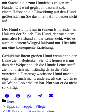
mit Stacheln die zum Hundehals zeigen im
Handel. Oft wird geglaubt, dass mit solch
einem Halsband die Einwirkung auf den Hund
größer ist. Tun Sie das Ihrem Hund besser nicht
an!
Der Hund stumpft nur in seinem Empfinden am
Hals mit der Zeit ab. Ein Hund, der mit einem
normalen Halsband an der Leine zieht, wird es
auch mit einem Würge-Halsband tun. Hier hilft
nur eine konsequente Erziehung.
Geduld mit Ihrem großen Hund wenn er an der
Leine zieht. Bedenken Sie: Oft freuen wir uns,
dass der Welpe endlich die Hunde Leine straff
zieht und sich nicht ständig darin die Füße
verwickelt. Der ausgewachsene Hund macht
eigentlich auch nichts anderes, als das, wofür er
als Welpe Lob erhalten hat. Nur war er da nicht
so kräftig.
Share
Share
Share
Share
Share
Facebook
Pinterest
WhatsApp
Telegram
Email
on
on
on
on
on
Kategorien
Tiere
Tipps zur Teppich Pflege
10 Tipps zum Haustiere halten