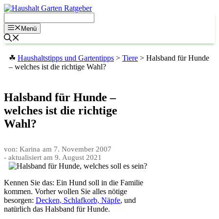
Zum
Inhalt
springen
Menü
☘
Haushaltstipps und Gartentipps
>
Tiere
>
Halsband für Hunde
– welches ist die richtige Wahl?
Halsband für Hunde –
welches ist die richtige
Wahl?
von: Karina
am
7. November 2007
- aktualisiert am
9. August 2021
Kennen Sie das: Ein Hund soll in die Familie
kommen. Vorher wollen Sie alles nötige
besorgen:
Decken, Schlafkorb, Näpfe
, und
natürlich das Halsband für Hunde.