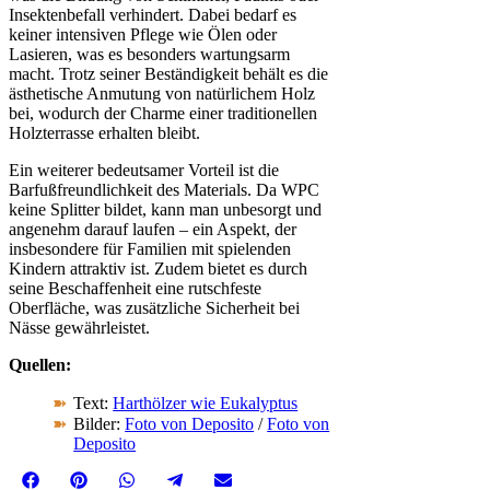
Insektenbefall verhindert. Dabei bedarf es
keiner intensiven Pflege wie Ölen oder
Lasieren, was es besonders wartungsarm
macht. Trotz seiner Beständigkeit behält es die
ästhetische Anmutung von natürlichem Holz
bei, wodurch der Charme einer traditionellen
Holzterrasse erhalten bleibt.
Ein weiterer bedeutsamer Vorteil ist die
Barfußfreundlichkeit des Materials. Da WPC
keine Splitter bildet, kann man unbesorgt und
angenehm darauf laufen – ein Aspekt, der
insbesondere für Familien mit spielenden
Kindern attraktiv ist. Zudem bietet es durch
seine Beschaffenheit eine rutschfeste
Oberfläche, was zusätzliche Sicherheit bei
Nässe gewährleistet.
Quellen:
Text:
Harthölzer wie Eukalyptus
Bilder:
Foto von Deposito
/
Foto von
Deposito
Share
Share
Share
Share
Share
Facebook
Pinterest
WhatsApp
Telegram
Email