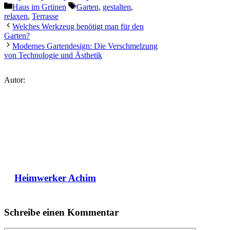
on
on
on
on
on
Kategorien
Schlagwörter
Haus im Grünen
Garten
,
gestalten
,
relaxen
,
Terrasse
Welches Werkzeug benötigt man für den
Garten?
Modernes Gartendesign: Die Verschmelzung
von Technologie und Ästhetik
Autor:
Heimwerker Achim
Schreibe einen Kommentar