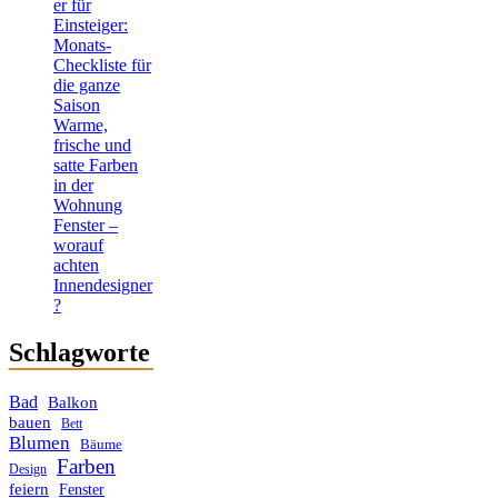
er für
Einsteiger:
Monats-
Checkliste für
die ganze
Saison
Warme,
frische und
satte Farben
in der
Wohnung
Fenster –
worauf
achten
Innendesigner
?
Schlagworte
Bad
Balkon
bauen
Bett
Blumen
Bäume
Farben
Design
feiern
Fenster