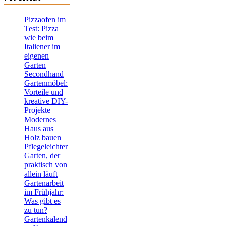
Pizzaofen im
Test: Pizza
wie beim
Italiener im
eigenen
Garten
Secondhand
Gartenmöbel:
Vorteile und
kreative DIY-
Projekte
Modernes
Haus aus
Holz bauen
Pflegeleichter
Garten, der
praktisch von
allein läuft
Gartenarbeit
im Frühjahr:
Was gibt es
zu tun?
Gartenkalend