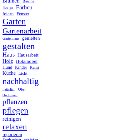
Blumen
Bäume
Farben
Design
feiern
Fenster
Garten
Gartenarbeit
genießen
Gartenhaus
gestalten
Haus
Hausarbeit
Holz
Holzmöbel
Hund
Kinder
Kunst
Küche
Licht
nachhaltig
Obst
natürlich
Orchideen
pflanzen
pflegen
reinigen
relaxen
reparieren
Sauberkeit
schlafen