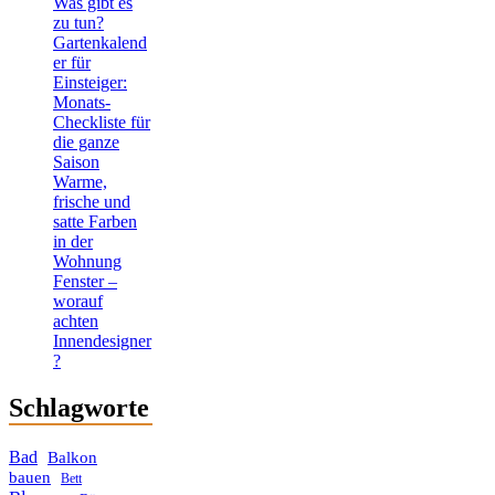
Was gibt es
zu tun?
Gartenkalend
er für
Einsteiger:
Monats-
Checkliste für
die ganze
Saison
Warme,
frische und
satte Farben
in der
Wohnung
Fenster –
worauf
achten
Innendesigner
?
Schlagworte
Bad
Balkon
bauen
Bett