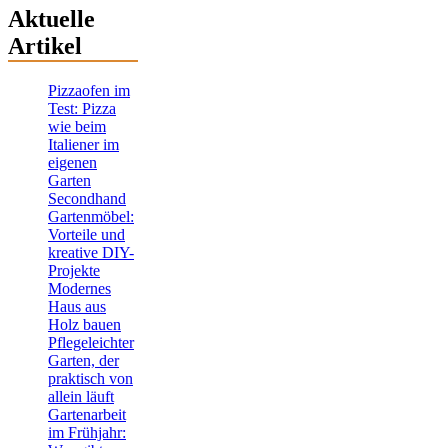
Aktuelle
Artikel
Pizzaofen im
Test: Pizza
wie beim
Italiener im
eigenen
Garten
Secondhand
Gartenmöbel:
Vorteile und
kreative DIY-
Projekte
Modernes
Haus aus
Holz bauen
Pflegeleichter
Garten, der
praktisch von
allein läuft
Gartenarbeit
im Frühjahr: