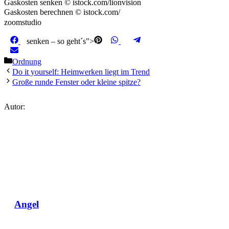
Gaskosten senken © istock.com/lionvision
Gaskosten berechnen © istock.com/
zoomstudio
Share
Share
Share
Share
Facebook
Pinterest
WhatsApp
Telegram
senken – so geht´s">
on
on
on
on
Share
Email
on
Kategorien
Ordnung
Do it yourself: Heimwerken liegt im Trend
Große runde Fenster oder kleine spitze?
Autor:
Angel