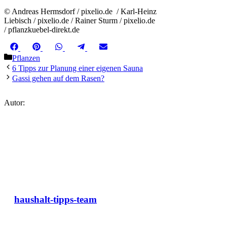
© Andreas Hermsdorf / pixelio.de / Karl-Heinz
Liebisch / pixelio.de / Rainer Sturm / pixelio.de
/ pflanzkuebel-direkt.de
Share
Share
Share
Share
Share
Facebook
Pinterest
WhatsApp
Telegram
Email
on
on
on
on
on
Kategorien
Pflanzen
6 Tipps zur Planung einer eigenen Sauna
Gassi gehen auf dem Rasen?
Autor:
haushalt-tipps-team