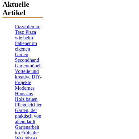
Aktuelle
Artikel
Pizzaofen im
Test: Pizza
wie beim
Italiener im
eigenen
Garten
Secondhand
Gartenmöbel:
Vorteile und
kreative DIY-
Projekte
Modernes
Haus aus
Holz bauen
Pflegeleichter
Garten, der
praktisch von
allein läuft
Gartenarbeit
im Frühjahr:
Was gibt es