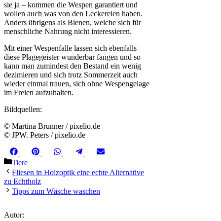
sie ja – kommen die Wespen garantiert und
wollen auch was von den Leckereien haben.
Anders übrigens als Bienen, welche sich für
menschliche Nahrung nicht interessieren.
Mit einer Wespenfalle lassen sich ebenfalls
diese Plagegeister wunderbar fangen und so
kann man zumindest den Bestand ein wenig
dezimieren und sich trotz Sommerzeit auch
wieder einmal trauen, sich ohne Wespengelage
im Freien aufzuhalten.
Bildquellen:
© Martina Brunner / pixelio.de
© JPW. Peters / pixelio.de
Share
Share
Share
Share
Share
Facebook
Pinterest
WhatsApp
Telegram
Email
on
on
on
on
on
Kategorien
Tiere
Fliesen in Holzoptik eine echte Alternative
zu Echtholz
Tipps zum Wäsche waschen
Autor: