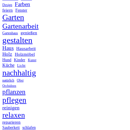
Farben
Design
feiern
Fenster
Garten
Gartenarbeit
genießen
Gartenhaus
gestalten
Haus
Hausarbeit
Holz
Holzmöbel
Hund
Kinder
Kunst
Küche
Licht
nachhaltig
Obst
natürlich
Orchideen
pflanzen
pflegen
reinigen
relaxen
reparieren
Sauberkeit
schlafen