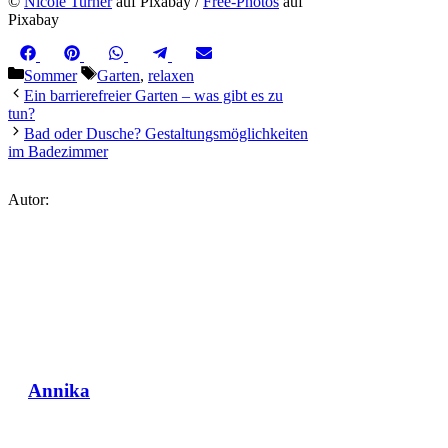
©
Nicole Turner
auf Pixabay /
Free-Photos
auf
Pixabay
Share
Share
Share
Share
Share
Facebook
Pinterest
WhatsApp
Telegram
Email
on
on
on
on
on
Kategorien
Schlagwörter
Sommer
Garten
,
relaxen
Ein barrierefreier Garten – was gibt es zu
tun?
Bad oder Dusche? Gestaltungsmöglichkeiten
im Badezimmer
Autor:
Annika