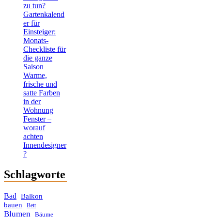
zu tun?
Gartenkalend
er für
Einsteiger:
Monats-
Checkliste für
die ganze
Saison
Warme,
frische und
satte Farben
in der
Wohnung
Fenster –
worauf
achten
Innendesigner
?
Schlagworte
Bad
Balkon
bauen
Bett
Blumen
Bäume