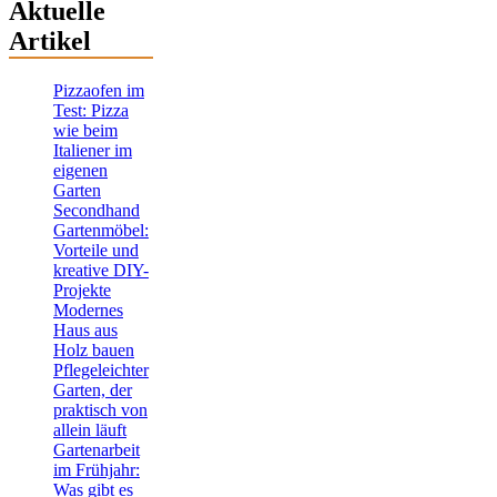
Aktuelle
Artikel
Pizzaofen im
Test: Pizza
wie beim
Italiener im
eigenen
Garten
Secondhand
Gartenmöbel:
Vorteile und
kreative DIY-
Projekte
Modernes
Haus aus
Holz bauen
Pflegeleichter
Garten, der
praktisch von
allein läuft
Gartenarbeit
im Frühjahr:
Was gibt es