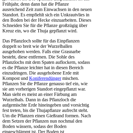
Frühjahr, denn dann hat die Pflanze
ausreichend Zeit zum Einwachsen in den neuen
Standort. Es empfiehlt sich ein Unkrautvlies in
den Boden bei der Hecke einzuarbeiten. Dieses
Schneiden Sie für die Pflanze großzügig über
Kreuz ein, wo die Thuja gepflanzt wird.
Das Pflanzloch sollte für das Einpflanzen
doppelt so breit wie der Wurzelballen
ausgehoben werden. Falls eine Grasnarbe
besteht, diese entfernen. Die Sohle des
Pflanzlochs mit dem Spaten auflockern, sodass
es die Pflanze leichter hat in diesen Bereich
einzudringen. Die ausgehobene Erde mit
Kompost und
Koniferendünger
mischen.
Pflanzen Sie die Pflanze genauso tief ein, wie
sie am vorherigen Standort eingepflanzt war.
Man sieht es meist an einer Färbung am
Wurzelhals. Dann in das Pflanzloch die
aufgemischte Erde hineingeben und vorsichtig
fest treten, bis die Thujapflanze aufrecht steht.
Um die Pflanzen einen Gießrand formen. Nach
dem Setzen der Pflanzen nun nochmal den
Boden wässern, sodass der Boden
eingeschlämmt ist. Der Boden ist