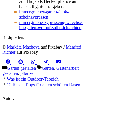
zur Thuja als Heckenpflanze auf
haushalt-garten-ratgeber:
immergruener-garten-dank-
scheinzypressen
immergruene-zypressengewaechse-
im-garten-worauf-sollte-ich-achten
Bildquellen:
©
Markéta Machová
auf Pixabay /
Manfred
Richter
auf Pixabay
Share
Share
Share
Share
Share
Facebook
Pinterest
WhatsApp
Telegram
Email
on
on
on
on
on
Kategorien
Schlagwörter
Garten gestalten
Garten
,
Gartenarbeit
,
gestalten
,
pflanzen
Was ist ein Outdoor-Teppich
12 Rasen Tipps für einen schönen Rasen
Autor: