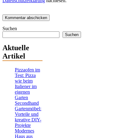
Datenschutzerklärung
nachlesen.
Suchen
Suchen
Aktuelle
Artikel
Pizzaofen im
Test: Pizza
wie beim
Italiener im
eigenen
Garten
Secondhand
Gartenmöbel:
Vorteile und
kreative DIY-
Projekte
Modernes
Haus aus