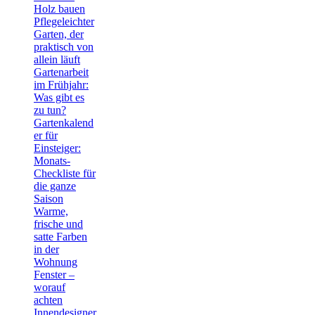
Holz bauen
Pflegeleichter
Garten, der
praktisch von
allein läuft
Gartenarbeit
im Frühjahr:
Was gibt es
zu tun?
Gartenkalend
er für
Einsteiger:
Monats-
Checkliste für
die ganze
Saison
Warme,
frische und
satte Farben
in der
Wohnung
Fenster –
worauf
achten
Innendesigner