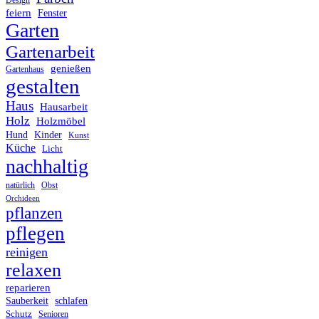
Design
feiern
Fenster
Garten
Gartenarbeit
genießen
Gartenhaus
gestalten
Haus
Hausarbeit
Holz
Holzmöbel
Hund
Kinder
Kunst
Küche
Licht
nachhaltig
Obst
natürlich
Orchideen
pflanzen
pflegen
reinigen
relaxen
reparieren
Sauberkeit
schlafen
Schutz
Senioren