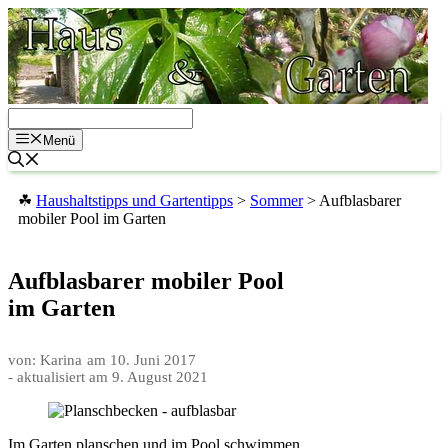
Zum
Inhalt
springen
Menü
☘
Haushaltstipps und Gartentipps
>
Sommer
>
Aufblasbarer
mobiler Pool im Garten
Aufblasbarer mobiler Pool
im Garten
von: Karina
am
10. Juni 2017
- aktualisiert am
9. August 2021
Im Garten planschen und im Pool schwimmen