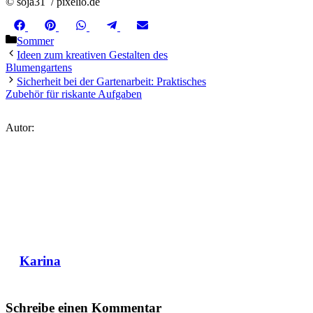
© soja31 / pixelio.de
Share
Share
Share
Share
Share
Facebook
Pinterest
WhatsApp
Telegram
Email
on
on
on
on
on
Kategorien
Sommer
Ideen zum kreativen Gestalten des
Blumengartens
Sicherheit bei der Gartenarbeit: Praktisches
Zubehör für riskante Aufgaben
Autor:
Karina
Schreibe einen Kommentar