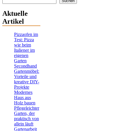
Suchen
Aktuelle
Artikel
Pizzaofen im
Test: Pizza
wie beim
Italiener im
eigenen
Garten
Secondhand
Gartenmöbel:
Vorteile und
kreative DIY-
Projekte
Modernes
Haus aus
Holz bauen
Pflegeleichter
Garten, der
praktisch von
allein läuft
Gartenarbeit