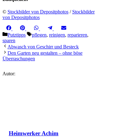
©
Stockbilder von Depositphotos
/
Stockbilder
von Depositphotos
Share
Share
Share
Share
Share
Facebook
Pinterest
WhatsApp
Telegram
Email
on
on
on
on
on
Kategorien
Schlagwörter
Putztipps
pflegen
,
reinigen
,
reparieren
,
sparen
Abwasch von Geschirr und Besteck
Den Garten neu gestalten – ohne böse
Überraschungen
Autor:
Heimwerker Achim