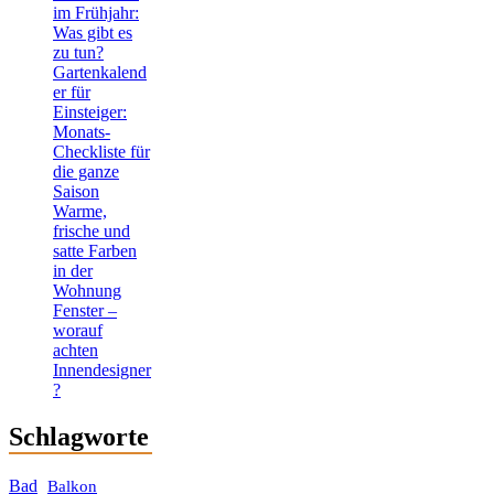
im Frühjahr:
Was gibt es
zu tun?
Gartenkalend
er für
Einsteiger:
Monats-
Checkliste für
die ganze
Saison
Warme,
frische und
satte Farben
in der
Wohnung
Fenster –
worauf
achten
Innendesigner
?
Schlagworte
Bad
Balkon