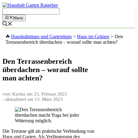
Zum
Inhalt
springen
Menü
☘
Haushaltstipps und Gartentipps
>
Haus im Grünen
>
Den
Terrassenbereich überdachen – worauf sollte man achten?
Den Terrassenbereich
überdachen – worauf sollte
man achten?
von: Karina
am
23. Februar 2021
- aktualisiert am
13. März 2023
Die Terrasse gilt als praktische Verbindung von
Haus und Garten. Als Verlängerung des