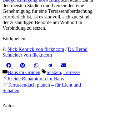
den meisten Städten und Gemeinden eine
Genehmigung für eine Terrassenüberdachung
erforderlich ist, ist es sinnvoll, sich zuerst mit
der zuständigen Behörde am Wohnort in
Verbindung zu setzen.
Bildquellen:
©
Nick Kenrick von flickr.com
/
Dr. Bernd
Schneider von flickr.com
Share
Share
Share
Share
Share
Facebook
Pinterest
WhatsApp
Telegram
Email
on
on
on
on
on
Kategorien
Schlagwörter
Haus im Grünen
relaxen
,
Terrasse
Kleine Reparaturen im Haus
Terrassendach planen – für Licht und
Schatten
Autor: