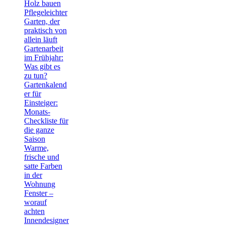
Holz bauen
Pflegeleichter
Garten, der
praktisch von
allein läuft
Gartenarbeit
im Frühjahr:
Was gibt es
zu tun?
Gartenkalend
er für
Einsteiger:
Monats-
Checkliste für
die ganze
Saison
Warme,
frische und
satte Farben
in der
Wohnung
Fenster –
worauf
achten
Innendesigner