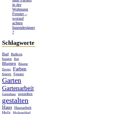
satte Farben
in der
Wohnung
Fenster –
worauf
achten
Innendesigner
?
Schlagworte
Bad
Balkon
bauen
Bett
Blumen
Bäume
Farben
Design
feiern
Fenster
Garten
Gartenarbeit
genießen
Gartenhaus
gestalten
Haus
Hausarbeit
Holz
Holzmöbel