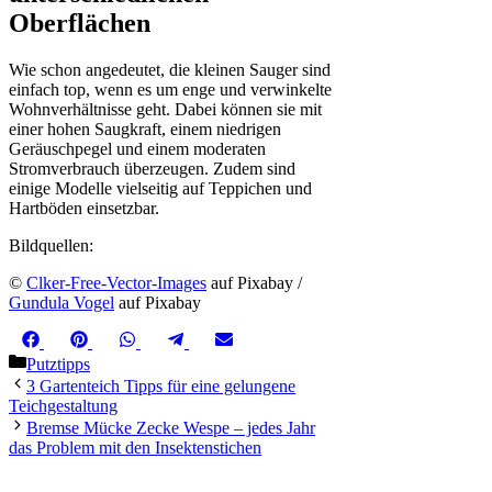
Oberflächen
Wie schon angedeutet, die kleinen Sauger sind
einfach top, wenn es um enge und verwinkelte
Wohnverhältnisse geht. Dabei können sie mit
einer hohen Saugkraft, einem niedrigen
Geräuschpegel und einem moderaten
Stromverbrauch überzeugen. Zudem sind
einige Modelle vielseitig auf Teppichen und
Hartböden einsetzbar.
Bildquellen:
©
Clker-Free-Vector-Images
auf Pixabay /
Gundula Vogel
auf Pixabay
Share
Share
Share
Share
Share
Facebook
Pinterest
WhatsApp
Telegram
Email
on
on
on
on
on
Kategorien
Putztipps
3 Gartenteich Tipps für eine gelungene
Teichgestaltung
Bremse Mücke Zecke Wespe – jedes Jahr
das Problem mit den Insektenstichen