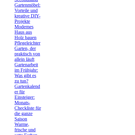
Gartenmöbel:
Vorteile und
kreative DIY-
Projekte
Modernes
Haus aus
Holz bauen
Pflegeleichter
Garten, der
praktisch von
allein läuft
Gartenarbeit
im Frühjahr:
Was gibt es
zu tun?
Gartenkalend
er für
Einsteiger:
Monats-
Checkliste für
die ganze
Saison
Warme,
frische und