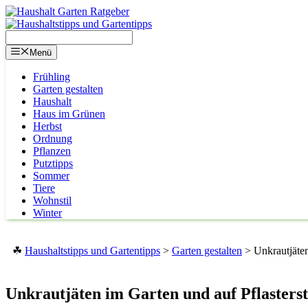
Zum
Inhalt
springen
Menü
Frühling
Garten gestalten
Haushalt
Haus im Grünen
Herbst
Ordnung
Pflanzen
Putztipps
Sommer
Tiere
Wohnstil
Winter
☘
Haushaltstipps und Gartentipps
>
Garten gestalten
>
Unkrautjäten
Unkrautjäten im Garten und auf Pflasters