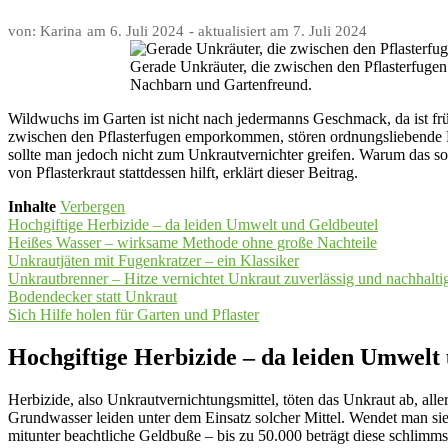
von: Karina
am
6. Juli 2024
- aktualisiert am
7. Juli 2024
Gerade Unkräuter, die zwischen den Pflasterfuge
Nachbarn und Gartenfreund.
Wildwuchs im Garten ist nicht nach jedermanns Geschmack, da ist früh
zwischen den Pflasterfugen emporkommen, stören ordnungsliebende 
sollte man jedoch nicht zum Unkrautvernichter greifen. Warum das so 
von Pflasterkraut stattdessen hilft, erklärt dieser Beitrag.
Inhalte
Verbergen
Hochgiftige Herbizide – da leiden Umwelt und Geldbeutel
Heißes Wasser – wirksame Methode ohne große Nachteile
Unkrautjäten mit Fugenkratzer – ein Klassiker
Unkrautbrenner – Hitze vernichtet Unkraut zuverlässig und nachhalti
Bodendecker statt Unkraut
Sich Hilfe holen für Garten und Pflaster
Hochgiftige Herbizide – da leiden Umwelt
Herbizide, also Unkrautvernichtungsmittel, töten das Unkraut ab, a
Grundwasser leiden unter dem Einsatz solcher Mittel. Wendet man sie 
mitunter beachtliche Geldbuße – bis zu 50.000 beträgt diese schlimms