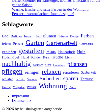
Gartenkalender für Einsteiger: Monats-Checkliste für die
ganze Saison
Warme, frische und satte Farben in der Wohnung
Fenster – worauf achten Innendesigner?
Schlagworte
Farben
Blumen
Bad
Balkon
bauen
Bäume
Bett
Design
Garten
Gartenarbeit
feiern
Fenster
Gartenhaus
gestalten
Haus
Holz
genießen
Hausarbeit
Küche
Holzmöbel
Hund
Kinder
Licht
Kunst
nachhaltig
pflanzen
Obst
natürlich
Orchideen
pflegen
relaxen
reinigen
reparieren
Sauberkeit
sparen
Sicherheit
Terrasse
schlafen
Schutz
Senioren
Wohnung
Wasser
Zaun
Umzug
Vorgarten
Impressum
Datenschutz
© 2026 by haushalt-garten-ratgeber.de