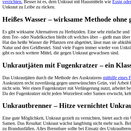
verzichten.
Besser ist es, dem Unkraut mit Hausmitteln wie
Essig ode
Unkraut zu Leibe zu rücken.
Heißes Wasser – wirksame Methode ohne g
Es gibt wirksame Alternativen zu Herbiziden. Eine sehr einfache und
dem Tee- oder Nudelkochen bleibt oft welches über – gießt man üb
Hat das heiße Wasser die Pflanzen erst abgetötet, lässt man sie abküh
Natur und den Geldbeutel. Sind viele Fugen immer wieder von Unkräute
gibt es noch weitere Mittel, die gegen Unkraut gewachsen sind.
Unkrautjäten mit Fugenkratzer – ein Klas
Das Unkrautjäten durch die Methode des Auskratzens
mithilfe eines 
Auskratzen recht zuverlässig gegen unerwünschtes Grün, viel Arbeit
nicht sein. Wer einen Fugenkratzer mit Verlängerung nutzt, arbeitet 
Da der Fugenkratzer nicht jeden Wurzelrest oder Samen erwischt, kehr
Unkrautbrenner – Hitze vernichtet Unkrau
Eine gute Möglichkeit, Unkraut gezielt zu vernichten, bietet auch e
Samen. Das Resultat: Unkraut wächst langfristig nicht mehr nach. 
zu Brandunfällen. Alles Brennbare sollte bei Einsatz des Unkrautbre