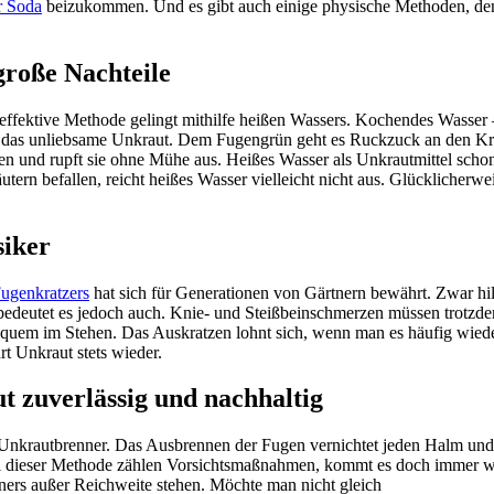
r Soda
beizukommen. Und es gibt auch einige physische Methoden, d
roße Nachteile
 effektive Methode gelingt mithilfe heißen Wassers. Kochendes Wasser
er das unliebsame Unkraut. Dem Fugengrün geht es Ruckzuck an den K
len und rupft sie ohne Mühe aus. Heißes Wasser als Unkrautmittel schon
rn befallen, reicht heißes Wasser vielleicht nicht aus. Glücklicherwe
siker
Fugenkratzers
hat sich für Generationen von Gärtnern bewährt. Zwar hil
 bedeutet es jedoch auch. Knie- und Steißbeinschmerzen müssen trotzd
bequem im Stehen. Das Auskratzen lohnt sich, wenn man es häufig wiede
t Unkraut stets wieder.
t zuverlässig und nachhaltig
in Unkrautbrenner. Das Ausbrennen der Fugen vernichtet jeden Halm und
Bei dieser Methode zählen Vorsichtsmaßnahmen, kommt es doch immer w
nners außer Reichweite stehen. Möchte man nicht gleich