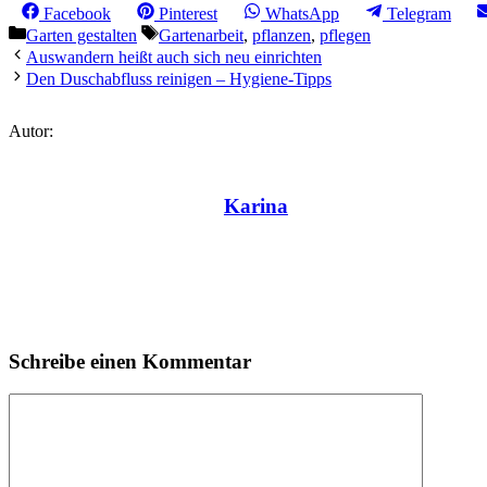
Share
Share
Share
Share
Facebook
Pinterest
WhatsApp
Telegram
on
on
on
on
Kategorien
Schlagwörter
Garten gestalten
Gartenarbeit
,
pflanzen
,
pflegen
Auswandern heißt auch sich neu einrichten
Den Duschabfluss reinigen – Hygiene-Tipps
Autor:
Karina
Schreibe einen Kommentar
Kommentar