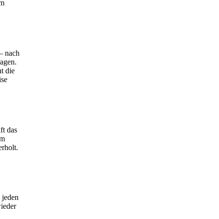
em
 – nach
ragen.
t die
ise
ft das
em
rholt.
 jeden
ieder