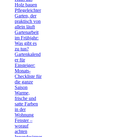
Holz bauen
Pflegeleichter
Garten, der
praktisch von
allein läuft
Gartenarbeit
im Frühjahr:
Was gibt es
zu tun?
Gartenkalend
er für
Einsteiger:
Monats-
Checkliste für
die ganze
Saison
Warme,
frische und
satte Farben
in der
Wohnung
Fenster –
worauf
achten
Innendesigner