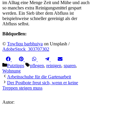
im Alltag eine Menge Zeit und Mühe und auch
so manches extra Reinigungsmittel gespart
werden. Ein Sieb über dem Abfluss ist
beispielsweise schneller gereinigt als der
Abfluss selbst.
Bildquellen:
©
Towfiqu barbhuiya
on Unsplash /
AdobeStock_303707302
Share
Share
Share
Share
Share
Facebook
Pinterest
WhatsApp
Telegram
Email
on
on
on
on
on
Kategorien
Schlagwörter
Putztipps
pflegen
,
reinigen
,
sparen
,
Wohnung
Arbeitsschuhe für die Gartenarbeit
Der Postbote freut sich, wenn er keine
Treppen steigen muss
Autor: