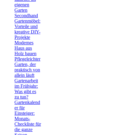
eigenen
Garten
Secondhand
Gartenmöbel:
Vorteile und
kreative DIY-
Projekte
Modernes
Haus aus
Holz bauen
Pflegeleichter
Garten, der
praktisch von
allein läuft
Gartenarbeit
im Frühjahr:
Was gibt es
zu tun?
Gartenkalend
er für
Einsteiger:
Monats-
Checkliste für
die ganze
Saison