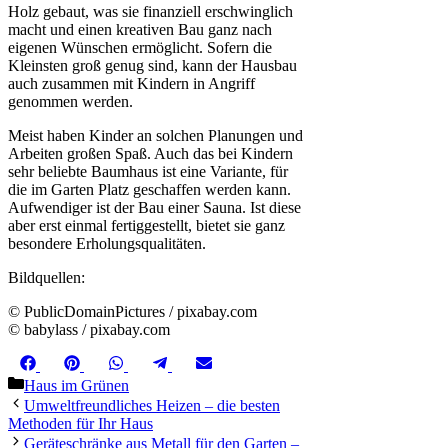
Holz gebaut, was sie finanziell erschwinglich
macht und einen kreativen Bau ganz nach
eigenen Wünschen ermöglicht. Sofern die
Kleinsten groß genug sind, kann der Hausbau
auch zusammen mit Kindern in Angriff
genommen werden.
Meist haben Kinder an solchen Planungen und
Arbeiten großen Spaß. Auch das bei Kindern
sehr beliebte Baumhaus ist eine Variante, für
die im Garten Platz geschaffen werden kann.
Aufwendiger ist der Bau einer Sauna. Ist diese
aber erst einmal fertiggestellt, bietet sie ganz
besondere Erholungsqualitäten.
Bildquellen:
© PublicDomainPictures / pixabay.com
© babylass / pixabay.com
Share
Share
Share
Share
Share
Facebook
Pinterest
WhatsApp
Telegram
Email
on
on
on
on
on
Kategorien
Haus im Grünen
Umweltfreundliches Heizen – die besten
Methoden für Ihr Haus
Geräteschränke aus Metall für den Garten –