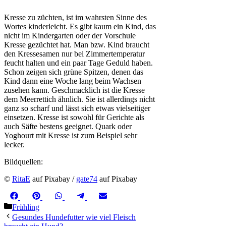
Kresse zu züchten, ist im wahrsten Sinne des
Wortes kinderleicht. Es gibt kaum ein Kind, das
nicht im Kindergarten oder der Vorschule
Kresse gezüchtet hat. Man bzw. Kind braucht
den Kressesamen nur bei Zimmertemperatur
feucht halten und ein paar Tage Geduld haben.
Schon zeigen sich grüne Spitzen, denen das
Kind dann eine Woche lang beim Wachsen
zusehen kann. Geschmacklich ist die Kresse
dem Meerrettich ähnlich. Sie ist allerdings nicht
ganz so scharf und lässt sich etwas vielseitiger
einsetzen. Kresse ist sowohl für Gerichte als
auch Säfte bestens geeignet. Quark oder
Yoghourt mit Kresse ist zum Beispiel sehr
lecker.
Bildquellen:
©
RitaE
auf Pixabay /
gate74
auf Pixabay
Share
Share
Share
Share
Share
Facebook
Pinterest
WhatsApp
Telegram
Email
on
on
on
on
on
Kategorien
Frühling
Gesundes Hundefutter wie viel Fleisch