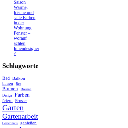
Saison
Warme,
frische und
satte Farben
in der
Wohnung
Fenster –
worauf
achten
Innendesigner
?
Schlagworte
Bad
Balkon
bauen
Bett
Blumen
Bäume
Farben
Design
feiern
Fenster
Garten
Gartenarbeit
genießen
Gartenhaus