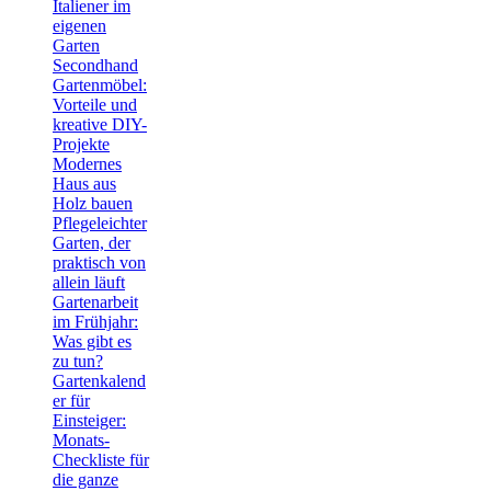
Italiener im
eigenen
Garten
Secondhand
Gartenmöbel:
Vorteile und
kreative DIY-
Projekte
Modernes
Haus aus
Holz bauen
Pflegeleichter
Garten, der
praktisch von
allein läuft
Gartenarbeit
im Frühjahr:
Was gibt es
zu tun?
Gartenkalend
er für
Einsteiger:
Monats-
Checkliste für
die ganze