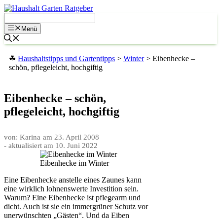
Zum
Inhalt
springen
Menü
☘
Haushaltstipps und Gartentipps
>
Winter
>
Eibenhecke –
schön, pflegeleicht, hochgiftig
Eibenhecke – schön,
pflegeleicht, hochgiftig
von: Karina
am
23. April 2008
- aktualisiert am
10. Juni 2022
Eibenhecke im Winter
Eine Eibenhecke anstelle eines Zaunes kann
eine wirklich lohnenswerte Investition sein.
Warum? Eine Eibenhecke ist pflegearm und
dicht. Auch ist sie ein immergrüner Schutz vor
unerwünschten „Gästen“. Und da Eiben