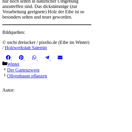
nur noch selten in natürlicher Umgebung
anzutreffen sind. Das dickstämmige (zur
Verarbeitung geeignete) Holz der Eibe ist so
besonders selten und teuer geworden.
Bildquellen:
© uschi dreiucker / pixelio.de (Eibe im Winter)
/
Holzwerkstatt Satemin
Share
Share
Share
Share
Share
Facebook
Pinterest
WhatsApp
Telegram
Email
on
on
on
on
on
Kategorien
Winter
Der Gartenzwerg
Olivenbaum pflanzen
Autor: