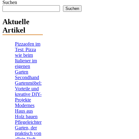
Suchen
Suchen
Aktuelle
Artikel
Pizzaofen im
Test: Pizza
wie beim
Italiener im
eigenen
Garten
Secondhand
Gartenmöbel:
Vorteile und
kreative DIY-
Projekte
Modernes
Haus aus
Holz bauen
Pflegeleichter
Garten, der
praktisch von
allein läuft