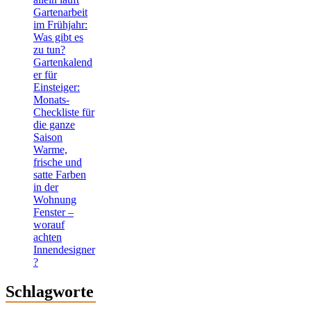
Gartenarbeit
im Frühjahr:
Was gibt es
zu tun?
Gartenkalend
er für
Einsteiger:
Monats-
Checkliste für
die ganze
Saison
Warme,
frische und
satte Farben
in der
Wohnung
Fenster –
worauf
achten
Innendesigner
?
Schlagworte