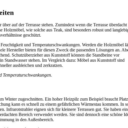
eiten
 über auf der Terrasse stehen. Zumindest wenn die Terrasse überdacht
 Holzmöbel, wie solche aus Teak, sind besonders robust und langlebi
verhältnisse geschützt.
auf Feuchtigkeit und Temperaturschwankungen. Werden die Holzmöbel l
iele Hersteller bieten für diesen Zweck die passenden Lösungen an. Ab
hend. Schutzüberzieher aus Kunststoff können die Standbeine vor
 in Standwasser stehen. Im Vergleich dazu: Möbel aus Kunststoff sind
hneller ausbleichen und zerkratzen.
 und Temperaturschwankungen.
 im Winter zugeschnitten. Ein hoher Heizpilz zum Beispiel braucht Plat
chung kann es schnell zu einem gefährlichen Wärmestau kommen. In s
n. Infrarotstrahler eignen sich für kleinere Terrassen gut. Sie haben ei
erdachten Bereich verwendet werden. Sie sind dennoch eine schöne Id
timmung in den Außenbereich.