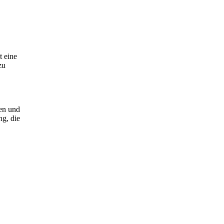
t eine
zu
.
ten und
ng, die