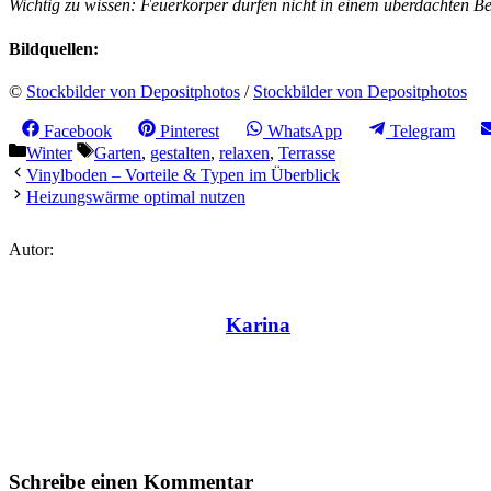
Wichtig zu wissen: Feuerkörper dürfen nicht in einem überdachten B
Bildquellen:
©
Stockbilder von Depositphotos
/
Stockbilder von Depositphotos
Share
Share
Share
Share
Facebook
Pinterest
WhatsApp
Telegram
on
on
on
on
Kategorien
Schlagwörter
Winter
Garten
,
gestalten
,
relaxen
,
Terrasse
Vinylboden – Vorteile & Typen im Überblick
Heizungswärme optimal nutzen
Autor:
Karina
Schreibe einen Kommentar