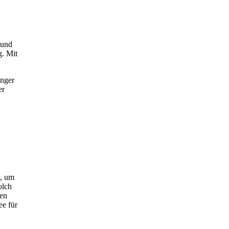
 und
g. Mit
änger
er
z, um
olch
nen
ee für