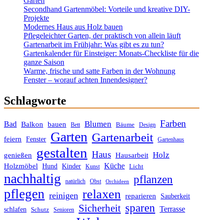
Garten
Secondhand Gartenmöbel: Vorteile und kreative DIY-
Projekte
Modernes Haus aus Holz bauen
Pflegeleichter Garten, der praktisch von allein läuft
Gartenarbeit im Frühjahr: Was gibt es zu tun?
Gartenkalender für Einsteiger: Monats-Checkliste für die
ganze Saison
Warme, frische und satte Farben in der Wohnung
Fenster – worauf achten Innendesigner?
Schlagworte
Farben
Blumen
Bad
Balkon
bauen
Bäume
Bett
Design
Garten
Gartenarbeit
feiern
Fenster
Gartenhaus
gestalten
Haus
Holz
genießen
Hausarbeit
Küche
Holzmöbel
Hund
Kinder
Licht
Kunst
nachhaltig
pflanzen
Obst
natürlich
Orchideen
pflegen
relaxen
reinigen
reparieren
Sauberkeit
sparen
Sicherheit
Terrasse
schlafen
Schutz
Senioren