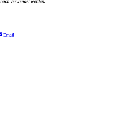
ereich verwendet werden.
Share
Email
on