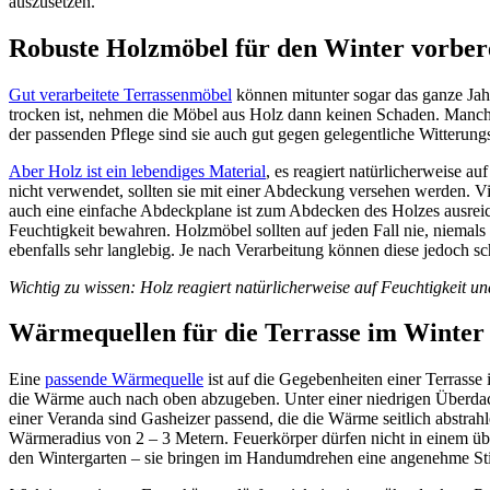
auszusetzen.
Robuste Holzmöbel für den Winter vorber
Gut verarbeitete Terrassenmöbel
können mitunter sogar das ganze Jahr
trocken ist, nehmen die Möbel aus Holz dann keinen Schaden. Manche
der passenden Pflege sind sie auch gut gegen gelegentliche Witterungs
Aber Holz ist ein lebendiges Material
, es reagiert natürlicherweise 
nicht verwendet, sollten sie mit einer Abdeckung versehen werden. V
auch eine einfache Abdeckplane ist zum Abdecken des Holzes ausreic
Feuchtigkeit bewahren. Holzmöbel sollten auf jeden Fall nie, niemals
ebenfalls sehr langlebig. Je nach Verarbeitung können diese jedoch sc
Wichtig zu wissen: Holz reagiert natürlicherweise auf Feuchtigkeit
Wärmequellen für die Terrasse im Winter
Eine
passende Wärmequelle
ist auf die Gegebenheiten einer Terrasse
die Wärme auch nach oben abzugeben. Unter einer niedrigen Überda
einer Veranda sind Gasheizer passend, die die Wärme seitlich abstrahle
Wärmeradius von 2 – 3 Metern. Feuerkörper dürfen nicht in einem üb
den Wintergarten – sie bringen im Handumdrehen eine angenehme S