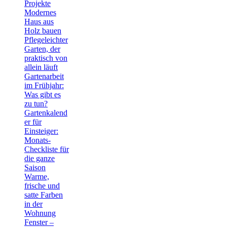
Projekte
Modernes
Haus aus
Holz bauen
Pflegeleichter
Garten, der
praktisch von
allein läuft
Gartenarbeit
im Frühjahr:
Was gibt es
zu tun?
Gartenkalend
er für
Einsteiger:
Monats-
Checkliste für
die ganze
Saison
Warme,
frische und
satte Farben
in der
Wohnung
Fenster –