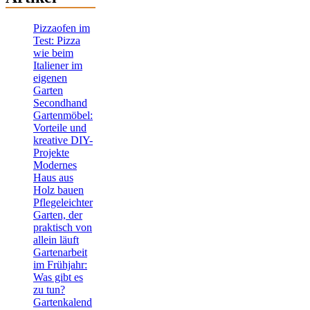
Pizzaofen im
Test: Pizza
wie beim
Italiener im
eigenen
Garten
Secondhand
Gartenmöbel:
Vorteile und
kreative DIY-
Projekte
Modernes
Haus aus
Holz bauen
Pflegeleichter
Garten, der
praktisch von
allein läuft
Gartenarbeit
im Frühjahr:
Was gibt es
zu tun?
Gartenkalend