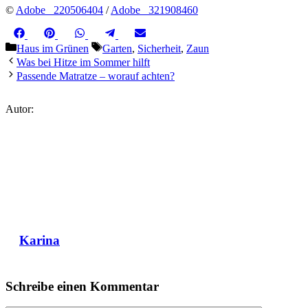
©
Adobe_ 220506404
/
Adobe_ 321908460
Share
Share
Share
Share
Share
Facebook
Pinterest
WhatsApp
Telegram
Email
on
on
on
on
on
Kategorien
Schlagwörter
Haus im Grünen
Garten
,
Sicherheit
,
Zaun
Was bei Hitze im Sommer hilft
Passende Matratze – worauf achten?
Autor:
Karina
Schreibe einen Kommentar