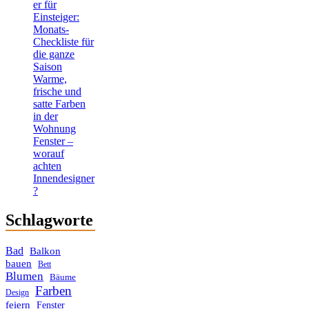
er für
Einsteiger:
Monats-
Checkliste für
die ganze
Saison
Warme,
frische und
satte Farben
in der
Wohnung
Fenster –
worauf
achten
Innendesigner
?
Schlagworte
Bad
Balkon
bauen
Bett
Blumen
Bäume
Farben
Design
feiern
Fenster