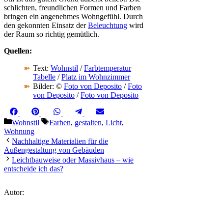
schlichten, freundlichen Formen und Farben
bringen ein angenehmes Wohngefühl. Durch
den gekonnten Einsatz der
Beleuchtung
wird
der Raum so richtig gemütlich.
Quellen:
Text:
Wohnstil
/
Farbtemperatur
Tabelle
/
Platz im Wohnzimmer
Bilder: ©
Foto von Deposito
/
Foto
von Deposito
/
Foto von Deposito
Share
Share
Share
Share
Share
Facebook
Pinterest
WhatsApp
Telegram
Email
on
on
on
on
on
Kategorien
Schlagwörter
Wohnstil
Farben
,
gestalten
,
Licht
,
Wohnung
Nachhaltige Materialien für die
Außengestaltung von Gebäuden
Leichtbauweise oder Massivhaus – wie
entscheide ich das?
Autor: