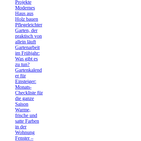
Projekte
Modernes
Haus aus
Holz bauen
Pflegeleichter
Garten, der
praktisch von
allein läuft
Gartenarbeit
im Frühjahr:
Was gibt es
zu tun?
Gartenkalend
er für
Einsteiger:
Monats-
Checkliste für
die ganze
Saison
Warme,
frische und
satte Farben
in der
Wohnung
Fenster –