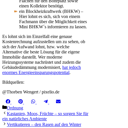
Flächen für den Bohrplatz sowie
einen Kollektor benötigt.
ein Blockheizkraftwerk (BHKW) –
Hier lohnt es sich, sich von einem
Fachmann über die Möglichkeit eines
Mini BHKW´s informieren zu lassen.
Es lohnt sich im Einzelfall eine genaue
Kostenrechnung aufzustellen um zu sehen, ob
sich der Aufwand lohnt, bzw. welche
Alternative die beste Lösung für die eigene
Immobilie darstellt. Wer moderne
Heizungssysteme nachrüstet und zudem die
Gebäudedämmung modernisiert,
hat jedoch
enormes Energieeinsparungspotential
.
Bildquellen:
@Thorben Wengert / pixelio.de
Share
Share
Share
Share
Share
Facebook
Pinterest
WhatsApp
Telegram
Email
on
on
on
on
on
Kategorien
Ordnung
Kastanien, Moos, Früchte – so sorgen Sie für
ein natürliches Ambiente
Vertikutieren – den Rasen auf den Winter