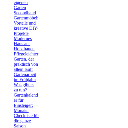
eigenen
Garten
Secondhand
Gartenmöbel:
Vorteile und
kreative DIY-
Projekte
Modernes
Haus aus
Holz bauen
Pflegeleichter
Garten, der
praktisch von
allein läuft
Gartenarbeit
im Frühjahr:
Was gibt es
zu tun?
Gartenkalend
er für
Einsteiger:
Monats-
Checkliste für
die ganze
Saison