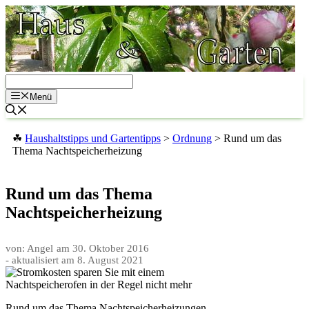
Zum
Inhalt
springen
Menü
☘
Haushaltstipps und Gartentipps
>
Ordnung
>
Rund um das
Thema Nachtspeicherheizung
Rund um das Thema
Nachtspeicherheizung
von: Angel
am
30. Oktober 2016
- aktualisiert am
8. August 2021
Rund um das Thema Nachtspeicherheizungen