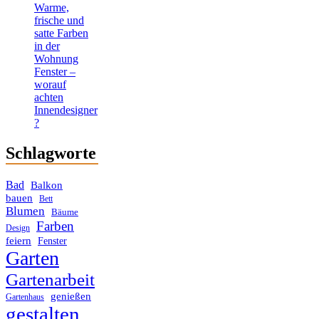
Warme,
frische und
satte Farben
in der
Wohnung
Fenster –
worauf
achten
Innendesigner
?
Schlagworte
Bad
Balkon
bauen
Bett
Blumen
Bäume
Farben
Design
feiern
Fenster
Garten
Gartenarbeit
genießen
Gartenhaus
gestalten