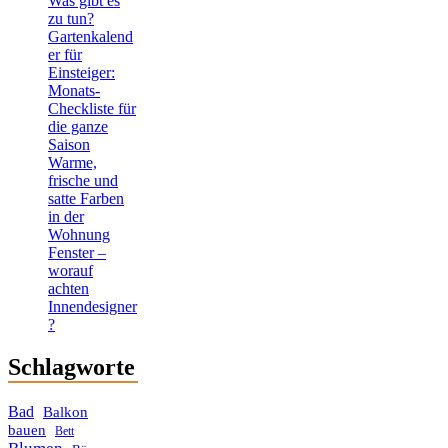
Was gibt es
zu tun?
Gartenkalend
er für
Einsteiger:
Monats-
Checkliste für
die ganze
Saison
Warme,
frische und
satte Farben
in der
Wohnung
Fenster –
worauf
achten
Innendesigner
?
Schlagworte
Bad
Balkon
bauen
Bett