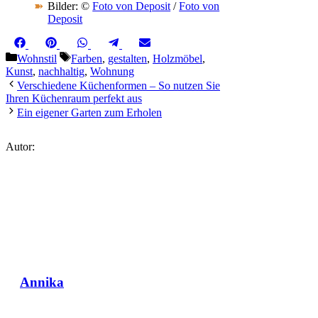
Bilder: ©
Foto von Deposit
/
Foto von
Deposit
Share
Share
Share
Share
Share
Facebook
Pinterest
WhatsApp
Telegram
Email
on
on
on
on
on
Kategorien
Schlagwörter
Wohnstil
Farben
,
gestalten
,
Holzmöbel
,
Kunst
,
nachhaltig
,
Wohnung
Verschiedene Küchenformen – So nutzen Sie
Ihren Küchenraum perfekt aus
Ein eigener Garten zum Erholen
Autor:
Annika