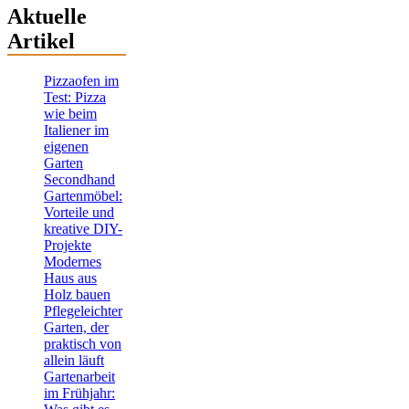
Aktuelle
Artikel
Pizzaofen im
Test: Pizza
wie beim
Italiener im
eigenen
Garten
Secondhand
Gartenmöbel:
Vorteile und
kreative DIY-
Projekte
Modernes
Haus aus
Holz bauen
Pflegeleichter
Garten, der
praktisch von
allein läuft
Gartenarbeit
im Frühjahr: