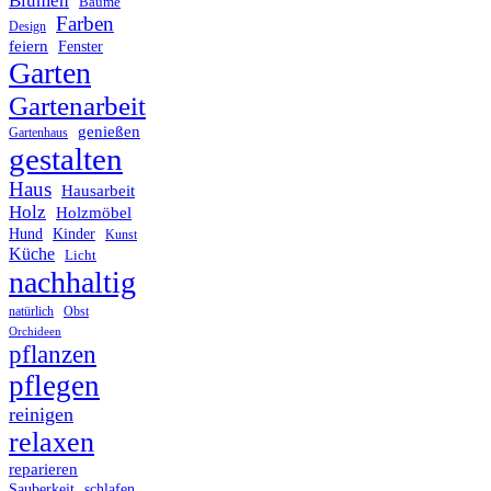
Blumen
Bäume
Farben
Design
feiern
Fenster
Garten
Gartenarbeit
genießen
Gartenhaus
gestalten
Haus
Hausarbeit
Holz
Holzmöbel
Hund
Kinder
Kunst
Küche
Licht
nachhaltig
Obst
natürlich
Orchideen
pflanzen
pflegen
reinigen
relaxen
reparieren
Sauberkeit
schlafen