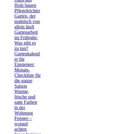
Holz bauen
Pflegeleichter
Garten, der
praktisch von
allein läuft
Gartenarbeit
im Frühjahr:
Was gibt es
zu tun?
Gartenkalend
er für
Einsteiger:
Monats-
Checkliste für
die ganze
Saison
Warme,
frische und
satte Farben
in der
Wohnung
Fenster –
worauf
achten