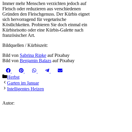
Immer mehr Menschen verzichten jedoch auf
Fleisch oder reduzieren aus verschiedenen
Gründen den Fleischgenuss. Der Kürbis eignet
sich hervorragend für vegetarische
Köstlichkeiten. Probieren Sie doch einmal ein
Kürbisrisotto oder eine Kürbis-Galette nach
französischer Art.
Bildquellen / Kürbiszeit:
Bild von
Sabrina Ripke
auf Pixabay
Bild von
Benjamin Balazs
auf Pixabay
Share
Share
Share
Share
Share
Facebook
Pinterest
WhatsApp
Telegram
Email
on
on
on
on
on
Kategorien
Herbst
Garten im Januar
Intelligentes Heizen
Autor: