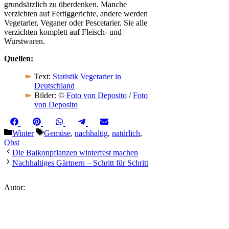
grundsätzlich zu überdenken. Manche
verzichten auf Fertiggerichte, andere werden
Vegetarier, Veganer oder Pescetarier. Sie alle
verzichten komplett auf Fleisch- und
Wurstwaren.
Quellen:
Text:
Statistik Vegetarier in
Deutschland
Bilder: ©
Foto von Deposito
/
Foto
von Deposito
Share
Share
Share
Share
Share
Facebook
Pinterest
WhatsApp
Telegram
Email
on
on
on
on
on
Kategorien
Schlagwörter
Winter
Gemüse
,
nachhaltig
,
natürlich
,
Obst
Die Balkonpflanzen winterfest machen
Nachhaltiges Gärtnern – Schritt für Schritt
Autor: