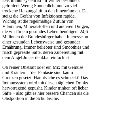
Das Immunsystem ist im Winter besonders
gefordert. Wenig Sonnenlicht und zu viel
trockene Heizungsluft in den Innenräumen. Da
steigt die Gefahr von Infektionen rapide.
Wichtig ist die regelmäßige Zufuhr von
Vitaminen, Mineralstoffen und anderen Dingen,
die wir für ein gesundes Leben benötigen. 24,6
Millionen der Bundesbürger haben Interesse an
einer gesunden Lebensweise und gesunder
Ernährung. Immer beliebter sind Smoothies und
frisch gepresste Säfte, deren Zubereitung mit
dem Angel Juicer denkbar einfach ist.
Ob reiner Obstsaft oder ein Mix mit Gemüse
und Kräutern – der Fantasie sind kaum
Grenzen gesetzt: Hauptsache es schmeckt! Das
Immunsystem wird mit diesen täglichen Drinks
hervorragend gepusht. Kinder trinken oft lieber
Säfte – also gibt es hier bessere Chancen als die
Obstportion in die Schultasche.