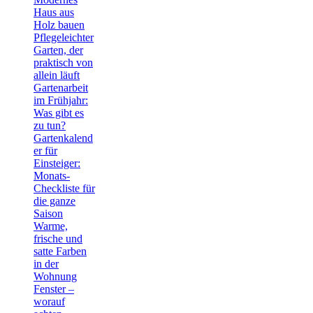
Haus aus
Holz bauen
Pflegeleichter
Garten, der
praktisch von
allein läuft
Gartenarbeit
im Frühjahr:
Was gibt es
zu tun?
Gartenkalend
er für
Einsteiger:
Monats-
Checkliste für
die ganze
Saison
Warme,
frische und
satte Farben
in der
Wohnung
Fenster –
worauf