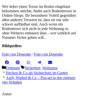
Wer lieber einen Tresor im Boden eingebaut
bekommen möchte, findet auch Bodentresore in
Online-Shops. Ihr besonderer Vorteil gegenüber
allen anderen Tresoren ist, dass sie nur sehr
schwer auffindbar sind. Auch wenn ein
Bodentresor sich nicht in jede Wohnung so
ohne Weiteres einbauen lässt – wer wirklich auf
Nummer Sicher gehen will ..
Bildquellen:
Foto von Deposito
/
Foto von Deposito
Share
Share
Share
Share
Share
Facebook
Pinterest
WhatsApp
Telegram
Email
on
on
on
on
on
Kategorien
Schlagwörter
Ordnung
Sicherheit
,
Wohnung
Hecken & Co als Sichtschutz im Garten
Andy Warhol & Co – Pop-art in den eigenen
vier Wänden
Autor: