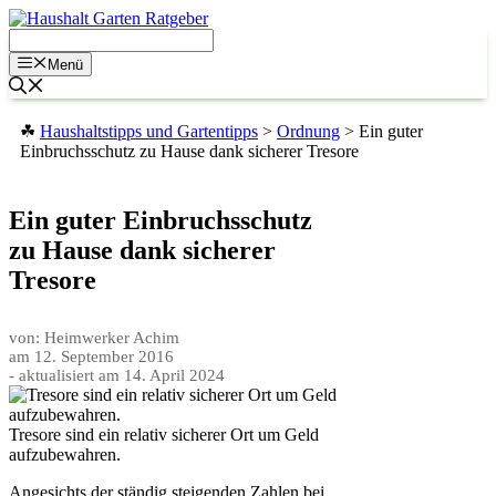
Zum
Inhalt
springen
Menü
☘
Haushaltstipps und Gartentipps
>
Ordnung
>
Ein guter
Einbruchsschutz zu Hause dank sicherer Tresore
Ein guter Einbruchsschutz
zu Hause dank sicherer
Tresore
von: Heimwerker Achim
am
12. September 2016
- aktualisiert am
14. April 2024
Tresore sind ein relativ sicherer Ort um Geld
aufzubewahren.
Angesichts der ständig steigenden Zahlen bei