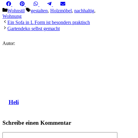
Share
Share
Share
Share
Share
Facebook
Pinterest
WhatsApp
Telegram
Email
on
on
on
on
on
Kategorien
Schlagwörter
Wohnstil
gestalten
,
Holzmöbel
,
nachhaltig
,
Wohnung
Ein Sofa in L Form ist besonders praktisch
Gartendeko selbst gemacht
Autor:
Heli
Schreibe einen Kommentar
Kommentar