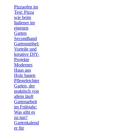
Pizzaofen im
Test: Pizza
wie beim
Italiener im
eigenen
Garten
Secondhand
Gartenmöbel:
Vorteile und
kreative DIY-
Projekte
Modernes
Haus aus
Holz bauen
Pflegeleichter
Garten, der
praktisch von
allein läuft
Gartenarbeit
im Frühjahr:
Was gibt es
zu tun?
Gartenkalend
er für