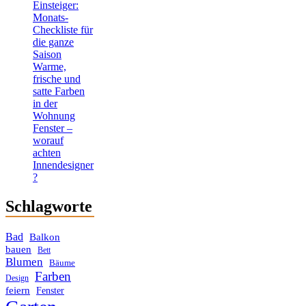
Einsteiger:
Monats-
Checkliste für
die ganze
Saison
Warme,
frische und
satte Farben
in der
Wohnung
Fenster –
worauf
achten
Innendesigner
?
Schlagworte
Bad
Balkon
bauen
Bett
Blumen
Bäume
Farben
Design
feiern
Fenster