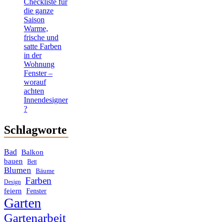
Checkliste für
die ganze
Saison
Warme,
frische und
satte Farben
in der
Wohnung
Fenster –
worauf
achten
Innendesigner
?
Schlagworte
Bad
Balkon
bauen
Bett
Blumen
Bäume
Farben
Design
feiern
Fenster
Garten
Gartenarbeit