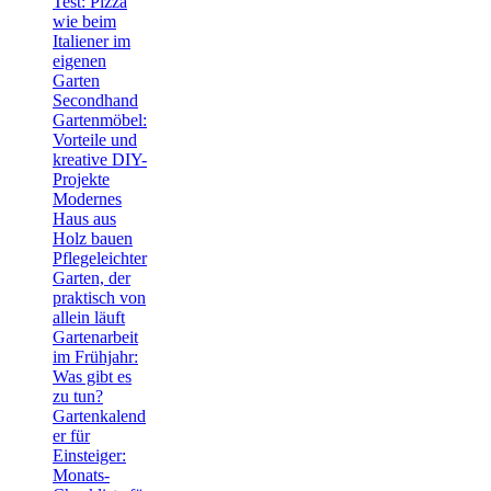
Test: Pizza
wie beim
Italiener im
eigenen
Garten
Secondhand
Gartenmöbel:
Vorteile und
kreative DIY-
Projekte
Modernes
Haus aus
Holz bauen
Pflegeleichter
Garten, der
praktisch von
allein läuft
Gartenarbeit
im Frühjahr:
Was gibt es
zu tun?
Gartenkalend
er für
Einsteiger:
Monats-