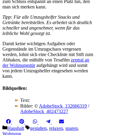
zum Schluss entspannt an einen Platz tun, den
man sich merken kann.
Tipp: Für alle Umzugshelfer Snacks und
Getränke bereitstellen. Es arbeitet sich deutlich
schneller und angenehmer, wenn für das
leibliche Wohl gesorgt ist.
Damit keine wichtigen Aufgaben oder
Gegenstände im Umzugschaos vergessen
werden, lohnt sich eine Checkliste mit Stift zum
Abhaken, die mithilfe von Tesafilm
zentral an
der Wohnungstür
aufgehängt wird und somit
von jedem Umzugshelfer eingesehen werden
kann.
Bildquellen:
Text:
Bilder: ©
AdobeStock_132666319
/
AdobeStock_402473227
Share
Share
Share
Share
Share
Facebook
Pinterest
WhatsApp
Telegram
Email
on
on
on
on
on
Kategorien
Schlagwörter
Haushalt
gestalten
,
relaxen
,
sparen
,
Wohnung