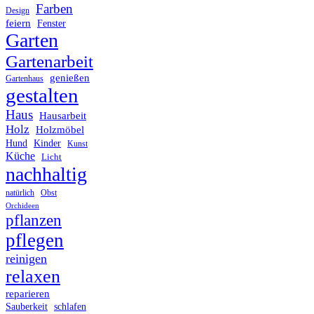
Farben
Design
feiern
Fenster
Garten
Gartenarbeit
genießen
Gartenhaus
gestalten
Haus
Hausarbeit
Holz
Holzmöbel
Hund
Kinder
Kunst
Küche
Licht
nachhaltig
Obst
natürlich
Orchideen
pflanzen
pflegen
reinigen
relaxen
reparieren
Sauberkeit
schlafen