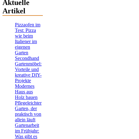
Aktuelle
Artikel
Pizzaofen im
Test: Pizza
wie beim
Italiener im
eigenen
Garten
Secondhand
Gartenmöbel:
Vorteile und
kreative DIY-
Projekte
Modernes
Haus aus
Holz bauen
Pflegeleichter
Garten, der
praktisch von
allein läuft
Gartenarbeit
im Frühjahr:
Was gibt es