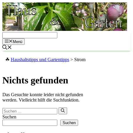
Zum
Inhalt
springen
Menü
☘
Haushaltstipps und Gartentipps
>
Strom
Nichts gefunden
Das Gesuchte konnte leider nicht gefunden
werden. Vielleicht hilft die Suchfunktion.
Suchen
nach:
Suchen
Suchen