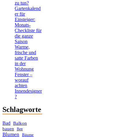
zu tun?
Gartenkalend
er für
Einsteiger:
Monats-
Checkliste für
die ganze
Saison
Warme,
frische und
satte Farben
in der
Wohnung
Fenster –
worauf
achten
Innendesigner
?
Schlagworte
Bad
Balkon
bauen
Bett
Blumen
Bäume