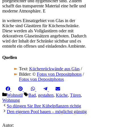
pflegeleichter und hygienischer sind. Zudem
schafft das transparente Material eine helle und
moderne Atmosphäre. E
in weiteres Einsatzgebiet von Glas in der
Küche sind Glastüren für Küchenschränke.
Diese werden als Vollglastüren oder mit
dekorativen Glaseinsätzen angeboten. Dadurch
wird der Inhalt der Schränke sichtbar und es
entsteht ein offenes und einladendes Ambiente.
Quellen
Text:
Küchenrückwände aus Glas
/
Bilder: ©
Fotos von Depositphotos
/
Fotos von Depositphotos
Share
Share
Share
Share
Share
Facebook
Pinterest
WhatsApp
Telegram
Email
on
on
on
on
on
Kategorien
Schlagwörter
Wohnstil
Bad
,
gestalten
,
Küche
,
Türen
,
Wohnung
So düngen Sie Ihre Kübelpflanzen richtig
Den eigenen Pool bauen – möglichst günstig
Autor: