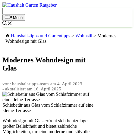
Zum
Inhalt
springen
Menü
☘
Haushaltstipps und Gartentipps
>
Wohnstil
>
Modernes
Wohndesign mit Glas
Modernes Wohndesign mit
Glas
von: haushalt-tipps-team
am
4. April 2023
- aktualisiert am
16. April 2025
Schiebetür aus Glas vom Schlafzimmer auf eine
kleine Terrasse
Wohndesign mit Glas erfreut sich heutzutage
großer Beliebtheit und bietet zahlreiche
Möglichkeiten, um eine moderne und stilvolle