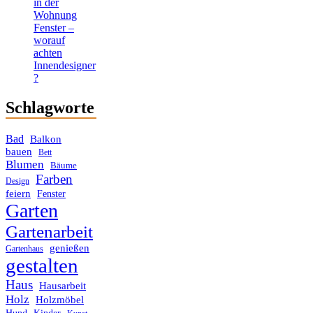
in der
Wohnung
Fenster –
worauf
achten
Innendesigner
?
Schlagworte
Bad
Balkon
bauen
Bett
Blumen
Bäume
Farben
Design
feiern
Fenster
Garten
Gartenarbeit
genießen
Gartenhaus
gestalten
Haus
Hausarbeit
Holz
Holzmöbel