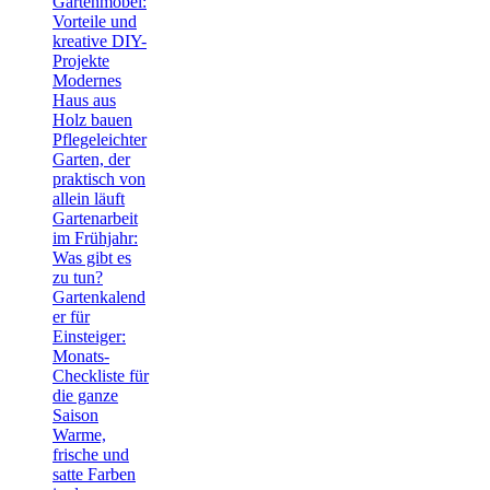
Gartenmöbel:
Vorteile und
kreative DIY-
Projekte
Modernes
Haus aus
Holz bauen
Pflegeleichter
Garten, der
praktisch von
allein läuft
Gartenarbeit
im Frühjahr:
Was gibt es
zu tun?
Gartenkalend
er für
Einsteiger:
Monats-
Checkliste für
die ganze
Saison
Warme,
frische und
satte Farben