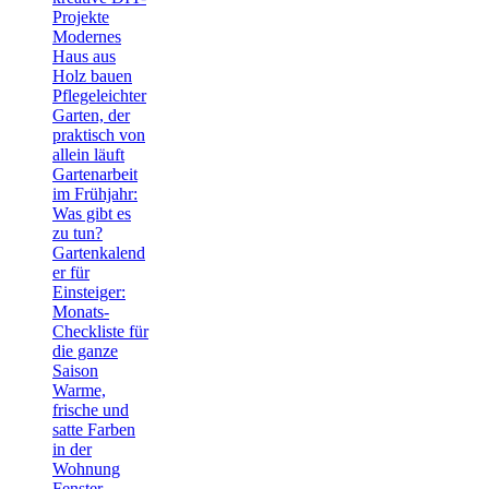
Projekte
Modernes
Haus aus
Holz bauen
Pflegeleichter
Garten, der
praktisch von
allein läuft
Gartenarbeit
im Frühjahr:
Was gibt es
zu tun?
Gartenkalend
er für
Einsteiger:
Monats-
Checkliste für
die ganze
Saison
Warme,
frische und
satte Farben
in der
Wohnung
Fenster –