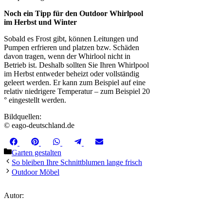
Noch ein Tipp für den Outdoor Whirlpool
im Herbst und Winter
Sobald es Frost gibt, können Leitungen und
Pumpen erfrieren und platzen bzw. Schäden
davon tragen, wenn der Whirlool nicht in
Betrieb ist. Deshalb sollten Sie Ihren Whirlpool
im Herbst entweder beheizt oder vollständig
geleert werden. Er kann zum Beispiel auf eine
relativ niedrigere Temperatur – zum Beispiel 20
° eingestellt werden.
Bildquellen:
© eago-deutschland.de
Share
Share
Share
Share
Share
Facebook
Pinterest
WhatsApp
Telegram
Email
on
on
on
on
on
Kategorien
Garten gestalten
So bleiben Ihre Schnittblumen lange frisch
Outdoor Möbel
Autor: