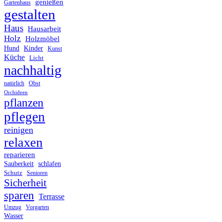
genießen
Gartenhaus
gestalten
Haus
Hausarbeit
Holz
Holzmöbel
Hund
Kinder
Kunst
Küche
Licht
nachhaltig
Obst
natürlich
Orchideen
pflanzen
pflegen
reinigen
relaxen
reparieren
Sauberkeit
schlafen
Schutz
Senioren
Sicherheit
sparen
Terrasse
Umzug
Vorgarten
Wasser