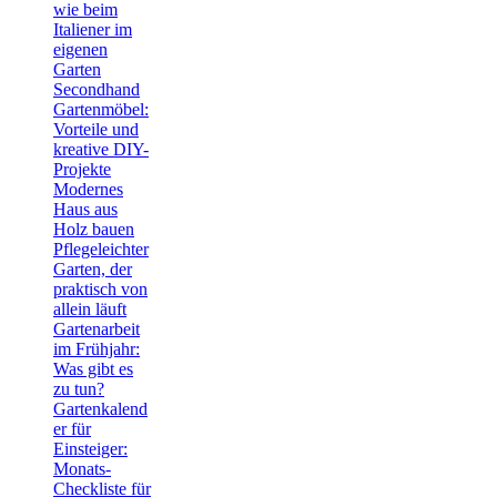
wie beim
Italiener im
eigenen
Garten
Secondhand
Gartenmöbel:
Vorteile und
kreative DIY-
Projekte
Modernes
Haus aus
Holz bauen
Pflegeleichter
Garten, der
praktisch von
allein läuft
Gartenarbeit
im Frühjahr:
Was gibt es
zu tun?
Gartenkalend
er für
Einsteiger:
Monats-
Checkliste für