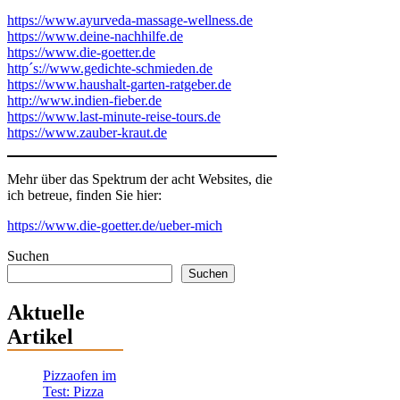
https://www.ayurveda-massage-wellness.de
https://www.deine-nachhilfe.de
https://www.die-goetter.de
http´s://www.gedichte-schmieden.de
https://www.haushalt-garten-ratgeber.de
http://www.indien-fieber.de
https://www.last-minute-reise-tours.de
https://www.zauber-kraut.de
Mehr über das Spektrum der acht Websites, die
ich betreue, finden Sie hier:
https://www.die-goetter.de/ueber-mich
Suchen
Suchen
Aktuelle
Artikel
Pizzaofen im
Test: Pizza