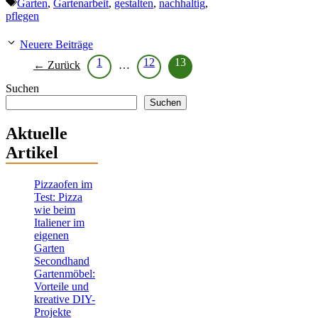
Schlagwörter
Garten
,
Gartenarbeit
,
gestalten
,
nachhaltig
,
pflegen
Neuere Beiträge
Seite
Seite
Seite
1
12
13
←
Zurück
…
Suchen
Suchen
Aktuelle
Artikel
Pizzaofen im
Test: Pizza
wie beim
Italiener im
eigenen
Garten
Secondhand
Gartenmöbel:
Vorteile und
kreative DIY-
Projekte