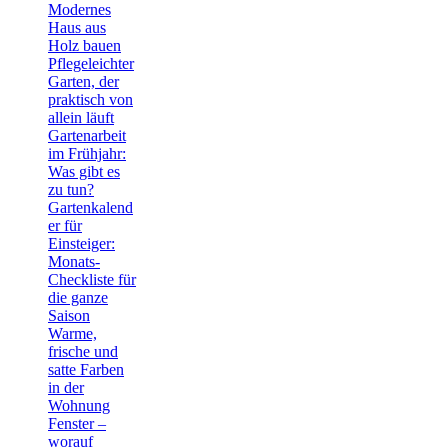
Modernes
Haus aus
Holz bauen
Pflegeleichter
Garten, der
praktisch von
allein läuft
Gartenarbeit
im Frühjahr:
Was gibt es
zu tun?
Gartenkalend
er für
Einsteiger:
Monats-
Checkliste für
die ganze
Saison
Warme,
frische und
satte Farben
in der
Wohnung
Fenster –
worauf