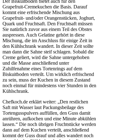
Der Biskuitboden bietet auch für den
Grapefruit-Cremekuchen die Basis. Darauf
kommt eine erfrischende Mischung aus
Grapefruit- und/oder Orangenstücken, Joghurt,
Quark und Fruchtsaft. Den Fruchtsaft müssen
Sie natürlich zuvor aus einem Teil des Obstes
auspressen. Auch Gelatine gehört in diese
Mischung, die im Anschluss für einige Zeit in
den Kühlschrank wandert. In dieser Zeit sollte
man dann die Sahne steif schlagen. Sobald die
Creme geliert, wird die Sahne untergehoben
und die Masse anschließend unter
Zuhilfenahme eines Tortenrings auf dem
Biskuitboden verteilt. Um wirklich erfrischend
zu sein, muss der Kuchen in diesem Zustand
noch einmal für mindestens vier Stunden in den
Kühlschrank.
Chefkoch.de erklärt weiter: „Den restlichen
Saft mit Wasser laut Packungsbeilage des
Tortengusspulvers auffüllen, den Guss damit
anrühren, aufkochen und eine Minute abkühlen
lassen.“ Die noch übrigen Fruchtstücke werden
dann auf dem Kuchen verteilt, anschließend
kommt der Guss drauf und alles wandert noch