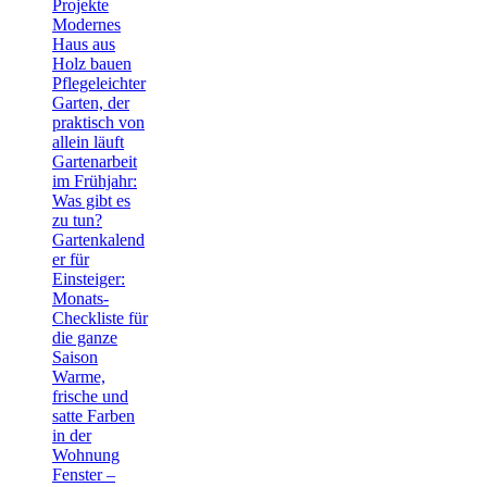
Projekte
Modernes
Haus aus
Holz bauen
Pflegeleichter
Garten, der
praktisch von
allein läuft
Gartenarbeit
im Frühjahr:
Was gibt es
zu tun?
Gartenkalend
er für
Einsteiger:
Monats-
Checkliste für
die ganze
Saison
Warme,
frische und
satte Farben
in der
Wohnung
Fenster –