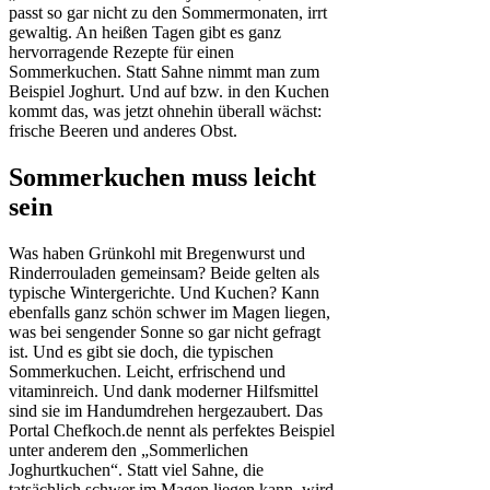
passt so gar nicht zu den Sommermonaten, irrt
gewaltig. An heißen Tagen gibt es ganz
hervorragende Rezepte für einen
Sommerkuchen. Statt Sahne nimmt man zum
Beispiel Joghurt. Und auf bzw. in den Kuchen
kommt das, was jetzt ohnehin überall wächst:
frische Beeren und anderes Obst.
Sommerkuchen muss leicht
sein
Was haben Grünkohl mit Bregenwurst und
Rinderrouladen gemeinsam? Beide gelten als
typische Wintergerichte. Und Kuchen? Kann
ebenfalls ganz schön schwer im Magen liegen,
was bei sengender Sonne so gar nicht gefragt
ist. Und es gibt sie doch, die typischen
Sommerkuchen. Leicht, erfrischend und
vitaminreich. Und dank moderner Hilfsmittel
sind sie im Handumdrehen hergezaubert. Das
Portal Chefkoch.de nennt als perfektes Beispiel
unter anderem den „Sommerlichen
Joghurtkuchen“. Statt viel Sahne, die
tatsächlich schwer im Magen liegen kann, wird