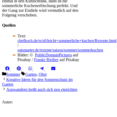
einmal in den Kühlschrank, dann ist die
sommerliche Kuchenerfrischung perfekt. Und
der Gang zur Eisdiele wird vermutlich auf den
Folgetag verschoben.
Quellen
Text:
chefkoch.de/rs/s0/leicht+sommerliche+kuchen/Rezepte.html
/
eatsmarter.de/rezepte/saison/sommer/sommerkuchen
Bilder: ©
PublicDomainPictures
auf
Pixabay /
Frauke Riether
auf Pixabay
Share
Share
Share
Share
Share
Facebook
Pinterest
WhatsApp
Telegram
Email
on
on
on
on
on
Kategorien
Schlagwörter
Sommer
Garten
,
Obst
Kreative Ideen für den Sonnenschutz im
Garten
Auswandern heißt auch sich neu einrichten
Autor: