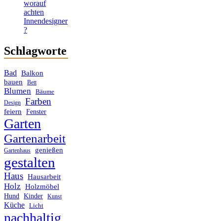
worauf
achten
Innendesigner
?
Schlagworte
Bad
Balkon
bauen
Bett
Blumen
Bäume
Farben
Design
feiern
Fenster
Garten
Gartenarbeit
genießen
Gartenhaus
gestalten
Haus
Hausarbeit
Holz
Holzmöbel
Hund
Kinder
Kunst
Küche
Licht
nachhaltig